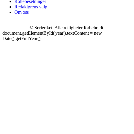
Rollebesetninger
Redaktørens valg
Om oss
©
Serieriket. Alle rettigheter forbeholdt.
document.getElementById('year').textContent = new
Date().getFullYear();