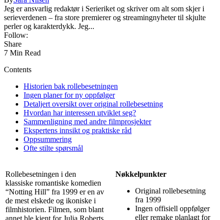
Jeg er ansvarlig redaktør i Serieriket og skriver om alt som skjer i
serieverdenen – fra store premierer og streamingnyheter til skjulte
perler og karakterdykk. Jeg...
Follow:
Share
7 Min Read
Contents
Historien bak rollebesetningen
Ingen planer for ny oppfølger
Detaljert oversikt over original rollebesetning
Hvordan har interessen utviklet seg?
Sammenligning med andre filmprosjekter
Ekspertens innsikt og praktiske råd
Oppsummering
Ofte stilte spørsmål
Rollebesetningen i den
Nøkkelpunkter
klassiske romantiske komedien
Original rollebesetning
“Notting Hill” fra 1999 er en av
fra 1999
de mest elskede og ikoniske i
Ingen offisiell oppfølger
filmhistorien. Filmen, som blant
eller remake planlagt for
annet ble kjent for Julia Roberts