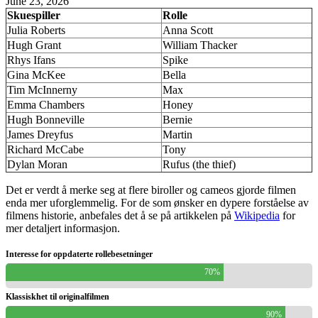
June 23, 2026
Skuespiller
Rolle
Julia Roberts
Anna Scott
Hugh Grant
William Thacker
Rhys Ifans
Spike
Gina McKee
Bella
Tim McInnerny
Max
Emma Chambers
Honey
Hugh Bonneville
Bernie
James Dreyfus
Martin
Richard McCabe
Tony
Dylan Moran
Rufus (the thief)
Det er verdt å merke seg at flere biroller og cameos gjorde filmen
enda mer uforglemmelig. For de som ønsker en dypere forståelse av
filmens historie, anbefales det å se på artikkelen på
Wikipedia
for
mer detaljert informasjon.
Interesse for oppdaterte rollebesetninger
70%
Klassiskhet til originalfilmen
90%