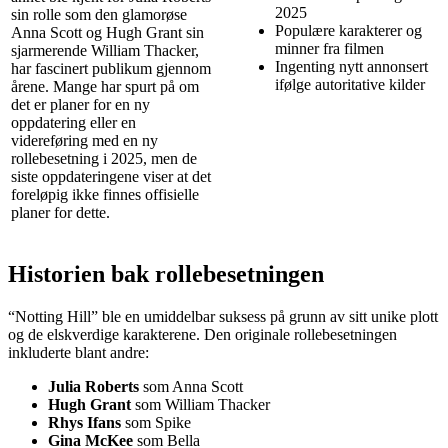
2025
sin rolle som den glamorøse
Populære karakterer og
Anna Scott og Hugh Grant sin
minner fra filmen
sjarmerende William Thacker,
Ingenting nytt annonsert
har fascinert publikum gjennom
ifølge autoritative kilder
årene. Mange har spurt på om
det er planer for en ny
oppdatering eller en
videreføring med en ny
rollebesetning i 2025, men de
siste oppdateringene viser at det
foreløpig ikke finnes offisielle
planer for dette.
Historien bak rollebesetningen
“Notting Hill” ble en umiddelbar suksess på grunn av sitt unike plott
og de elskverdige karakterene. Den originale rollebesetningen
inkluderte blant andre:
Julia Roberts
som Anna Scott
Hugh Grant
som William Thacker
Rhys Ifans
som Spike
Gina McKee
som Bella