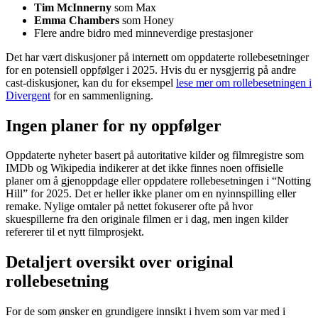
Tim McInnerny
som Max
Emma Chambers
som Honey
Flere andre bidro med minneverdige prestasjoner
Det har vært diskusjoner på internett om oppdaterte rollebesetninger
for en potensiell oppfølger i 2025. Hvis du er nysgjerrig på andre
cast-diskusjoner, kan du for eksempel
lese mer om rollebesetningen i
Divergent
for en sammenligning.
Ingen planer for ny oppfølger
Oppdaterte nyheter basert på autoritative kilder og filmregistre som
IMDb og Wikipedia indikerer at det ikke finnes noen offisielle
planer om å gjenoppdage eller oppdatere rollebesetningen i “Notting
Hill” for 2025. Det er heller ikke planer om en nyinnspilling eller
remake. Nylige omtaler på nettet fokuserer ofte på hvor
skuespillerne fra den originale filmen er i dag, men ingen kilder
refererer til et nytt filmprosjekt.
Detaljert oversikt over original
rollebesetning
For de som ønsker en grundigere innsikt i hvem som var med i