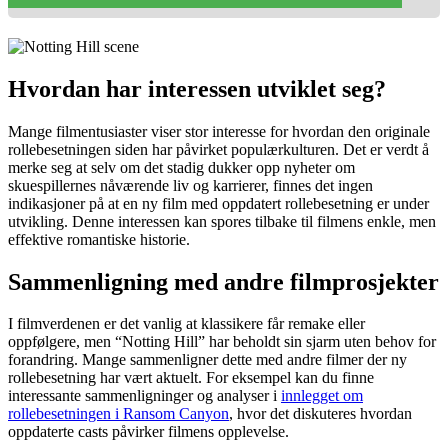
Hvordan har interessen utviklet seg?
Mange filmentusiaster viser stor interesse for hvordan den originale
rollebesetningen siden har påvirket populærkulturen. Det er verdt å
merke seg at selv om det stadig dukker opp nyheter om
skuespillernes nåværende liv og karrierer, finnes det ingen
indikasjoner på at en ny film med oppdatert rollebesetning er under
utvikling. Denne interessen kan spores tilbake til filmens enkle, men
effektive romantiske historie.
Sammenligning med andre filmprosjekter
I filmverdenen er det vanlig at klassikere får remake eller
oppfølgere, men “Notting Hill” har beholdt sin sjarm uten behov for
forandring. Mange sammenligner dette med andre filmer der ny
rollebesetning har vært aktuelt. For eksempel kan du finne
interessante sammenligninger og analyser i
innlegget om
rollebesetningen i Ransom Canyon
, hvor det diskuteres hvordan
oppdaterte casts påvirker filmens opplevelse.