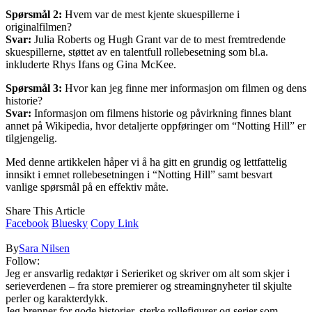
Spørsmål 2:
Hvem var de mest kjente skuespillerne i
originalfilmen?
Svar:
Julia Roberts og Hugh Grant var de to mest fremtredende
skuespillerne, støttet av en talentfull rollebesetning som bl.a.
inkluderte Rhys Ifans og Gina McKee.
Spørsmål 3:
Hvor kan jeg finne mer informasjon om filmen og dens
historie?
Svar:
Informasjon om filmens historie og påvirkning finnes blant
annet på Wikipedia, hvor detaljerte oppføringer om “Notting Hill” er
tilgjengelig.
Med denne artikkelen håper vi å ha gitt en grundig og lettfattelig
innsikt i emnet rollebesetningen i “Notting Hill” samt besvart
vanlige spørsmål på en effektiv måte.
Share This Article
Facebook
Bluesky
Copy Link
By
Sara Nilsen
Follow:
Jeg er ansvarlig redaktør i Serieriket og skriver om alt som skjer i
serieverdenen – fra store premierer og streamingnyheter til skjulte
perler og karakterdykk.
Jeg brenner for gode historier, sterke rollefigurer og serier som