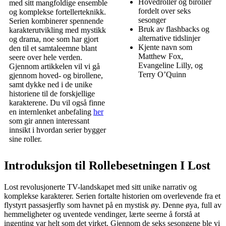
Hovedroller og biroller
med sitt mangfoldige ensemble
fordelt over seks
og komplekse fortellerteknikk.
sesonger
Serien kombinerer spennende
Bruk av flashbacks og
karakterutvikling med mystikk
alternative tidslinjer
og drama, noe som har gjort
Kjente navn som
den til et samtaleemne blant
Matthew Fox,
seere over hele verden.
Evangeline Lilly, og
Gjennom artikkelen vil vi gå
Terry O’Quinn
gjennom hoved- og birollene,
samt dykke ned i de unike
historiene til de forskjellige
karakterene. Du vil også finne
en internlenket anbefaling
her
som gir annen interessant
innsikt i hvordan serier bygger
sine roller.
Introduksjon til Rollebesetningen I Lost
Lost revolusjonerte TV-landskapet med sitt unike narrativ og
komplekse karakterer. Serien fortalte historien om overlevende fra et
flystyrt passasjerfly som havnet på en mystisk øy. Denne øya, full av
hemmeligheter og uventede vendinger, lærte seerne å forstå at
ingenting var helt som det virket. Gjennom de seks sesongene ble vi