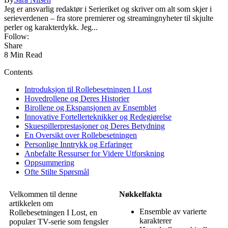
Jeg er ansvarlig redaktør i Serieriket og skriver om alt som skjer i
serieverdenen – fra store premierer og streamingnyheter til skjulte
perler og karakterdykk. Jeg...
Follow:
Share
8 Min Read
Contents
Introduksjon til Rollebesetningen I Lost
Hovedrollene og Deres Historier
Birollene og Ekspansjonen av Ensemblet
Innovative Fortellerteknikker og Redegjørelse
Skuespillerprestasjoner og Deres Betydning
En Oversikt over Rollebesetningen
Personlige Inntrykk og Erfaringer
Anbefalte Ressurser for Videre Utforskning
Oppsummering
Ofte Stilte Spørsmål
Velkommen til denne
Nøkkelfakta
artikkelen om
Ensemble av varierte
Rollebesetningen I Lost, en
karakterer
populær TV-serie som fengsler