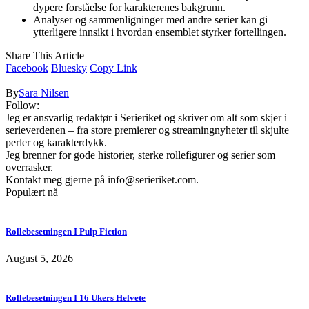
dypere forståelse for karakterenes bakgrunn.
Analyser og sammenligninger med andre serier kan gi
ytterligere innsikt i hvordan ensemblet styrker fortellingen.
Share This Article
Facebook
Bluesky
Copy Link
By
Sara Nilsen
Follow:
Jeg er ansvarlig redaktør i Serieriket og skriver om alt som skjer i
serieverdenen – fra store premierer og streamingnyheter til skjulte
perler og karakterdykk.
Jeg brenner for gode historier, sterke rollefigurer og serier som
overrasker.
Kontakt meg gjerne på
info@serieriket.com
.
Populært nå
Rollebesetningen I Pulp Fiction
August 5, 2026
Rollebesetningen I 16 Ukers Helvete