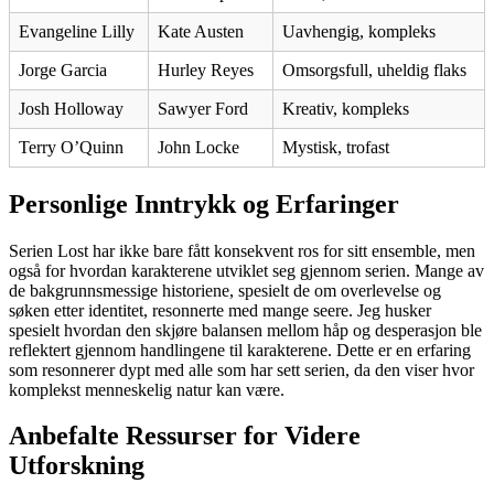
Evangeline Lilly
Kate Austen
Uavhengig, kompleks
Jorge Garcia
Hurley Reyes
Omsorgsfull, uheldig flaks
Josh Holloway
Sawyer Ford
Kreativ, kompleks
Terry O’Quinn
John Locke
Mystisk, trofast
Personlige Inntrykk og Erfaringer
Serien Lost har ikke bare fått konsekvent ros for sitt ensemble, men
også for hvordan karakterene utviklet seg gjennom serien. Mange av
de bakgrunnsmessige historiene, spesielt de om overlevelse og
søken etter identitet, resonnerte med mange seere. Jeg husker
spesielt hvordan den skjøre balansen mellom håp og desperasjon ble
reflektert gjennom handlingene til karakterene. Dette er en erfaring
som resonnerer dypt med alle som har sett serien, da den viser hvor
komplekst menneskelig natur kan være.
Anbefalte Ressurser for Videre
Utforskning