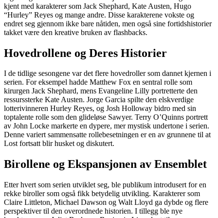
kjent med karakterer som Jack Shephard, Kate Austen, Hugo
“Hurley” Reyes og mange andre. Disse karakterene vokste og
endret seg gjennom ikke bare nåtiden, men også sine fortidshistorier
takket være den kreative bruken av flashbacks.
Hovedrollene og Deres Historier
I de tidlige sesongene var det flere hovedroller som dannet kjernen i
serien. For eksempel hadde Matthew Fox en sentral rolle som
kirurgen Jack Shephard, mens Evangeline Lilly portretterte den
ressurssterke Kate Austen. Jorge Garcia spilte den elskverdige
lotterivinneren Hurley Reyes, og Josh Holloway bidro med sin
toptalente rolle som den glideløse Sawyer. Terry O’Quinns portrett
av John Locke markerte en dypere, mer mystisk undertone i serien.
Denne variert sammensatte rollebesetningen er en av grunnene til at
Lost fortsatt blir husket og diskutert.
Birollene og Ekspansjonen av Ensemblet
Etter hvert som serien utviklet seg, ble publikum introdusert for en
rekke biroller som også fikk betydelig utvikling. Karakterer som
Claire Littleton, Michael Dawson og Walt Lloyd ga dybde og flere
perspektiver til den overordnede historien. I tillegg ble nye