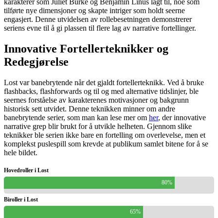
karakterer som Juliet Burke og Benjamin Linus lagt til, noe som
tilførte nye dimensjoner og skapte intriger som holdt seerne
engasjert. Denne utvidelsen av rollebesetningen demonstrerer
seriens evne til å gi plassen til flere lag av narrative fortellinger.
Innovative Fortellerteknikker og
Redegjørelse
Lost var banebrytende når det gjaldt fortellerteknikk. Ved å bruke
flashbacks, flashforwards og til og med alternative tidslinjer, ble
seernes forståelse av karakterenes motivasjoner og bakgrunn
historisk sett utvidet. Denne teknikken minner om andre
banebrytende serier, som man kan lese mer om
her
, der innovative
narrative grep blir brukt for å utvikle helheten. Gjennom slike
teknikker ble serien ikke bare en fortelling om overlevelse, men et
komplekst puslespill som krevde at publikum samlet bitene for å se
hele bildet.
Hovedroller i Lost
80%
Biroller i Lost
65%