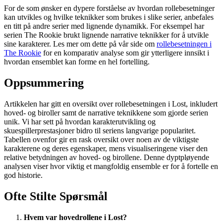
For de som ønsker en dypere forståelse av hvordan rollebesetninger
kan utvikles og hvilke teknikker som brukes i slike serier, anbefales
en titt på andre serier med lignende dynamikk. For eksempel har
serien The Rookie brukt lignende narrative teknikker for å utvikle
sine karakterer. Les mer om dette på vår side om
rollebesetningen i
The Rookie
for en komparativ analyse som gir ytterligere innsikt i
hvordan ensemblet kan forme en hel fortelling.
Oppsummering
Artikkelen har gitt en oversikt over rollebesetningen i Lost, inkludert
hoved- og biroller samt de narrative teknikkene som gjorde serien
unik. Vi har sett på hvordan karakterutvikling og
skuespillerprestasjoner bidro til seriens langvarige popularitet.
Tabellen ovenfor gir en rask oversikt over noen av de viktigste
karakterene og deres egenskaper, mens visualiseringene viser den
relative betydningen av hoved- og birollene. Denne dyptpløyende
analysen viser hvor viktig et mangfoldig ensemble er for å fortelle en
god historie.
Ofte Stilte Spørsmål
Hvem var hovedrollene i Lost?