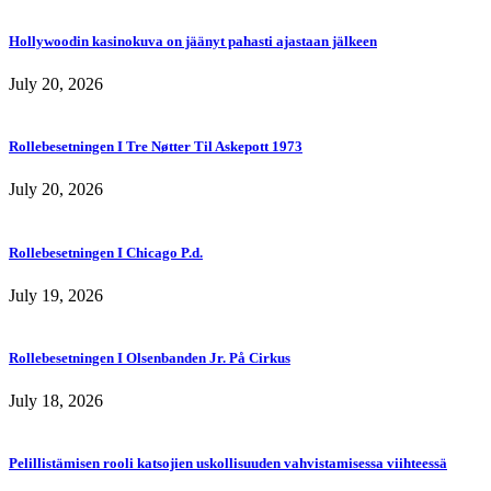
Hollywoodin kasinokuva on jäänyt pahasti ajastaan jälkeen
July 20, 2026
Rollebesetningen I Tre Nøtter Til Askepott 1973
July 20, 2026
Rollebesetningen I Chicago P.d.
July 19, 2026
Rollebesetningen I Olsenbanden Jr. På Cirkus
July 18, 2026
Pelillistämisen rooli katsojien uskollisuuden vahvistamisessa viihteessä