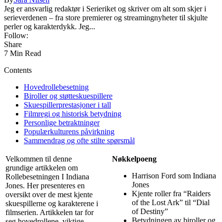
Jeg er ansvarlig redaktør i Serieriket og skriver om alt som skjer i
serieverdenen – fra store premierer og streamingnyheter til skjulte
perler og karakterdykk. Jeg...
Follow:
Share
7 Min Read
Contents
Hovedrollebesetning
Biroller og støtteskuespillere
Skuespillerprestasjoner i tall
Filmregi og historisk betydning
Personlige betraktninger
Populærkulturens påvirkning
Sammendrag og ofte stilte spørsmål
Velkommen til denne
Nøkkelpoeng
grundige artikkelen om
Harrison Ford som Indiana
Rollebesetningen I Indiana
Jones
Jones. Her presenteres en
Kjente roller fra “Raiders
oversikt over de mest kjente
of the Lost Ark” til “Dial
skuespillerne og karakterene i
of Destiny”
filmserien. Artikkelen tar for
Betydningen av biroller og
seg hovedrollene, viktige