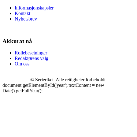
Informasjonskapsler
Kontakt
Nyhetsbrev
Akkurat nå
Rollebesetninger
Redaktørens valg
Om oss
©
Serieriket. Alle rettigheter forbeholdt.
document.getElementById('year').textContent = new
Date().getFullYear();