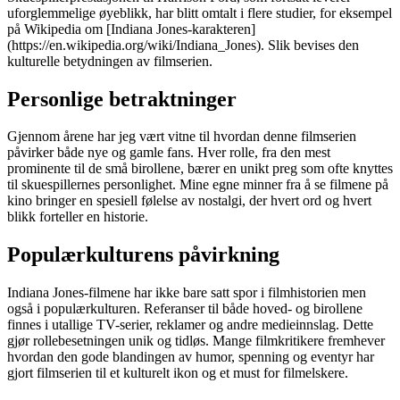
uforglemmelige øyeblikk, har blitt omtalt i flere studier, for eksempel
på Wikipedia om [Indiana Jones-karakteren]
(https://en.wikipedia.org/wiki/Indiana_Jones). Slik bevises den
kulturelle betydningen av filmserien.
Personlige betraktninger
Gjennom årene har jeg vært vitne til hvordan denne filmserien
påvirker både nye og gamle fans. Hver rolle, fra den mest
prominente til de små birollene, bærer en unikt preg som ofte knyttes
til skuespillernes personlighet. Mine egne minner fra å se filmene på
kino bringer en spesiell følelse av nostalgi, der hvert ord og hvert
blikk forteller en historie.
Populærkulturens påvirkning
Indiana Jones-filmene har ikke bare satt spor i filmhistorien men
også i populærkulturen. Referanser til både hoved- og birollene
finnes i utallige TV-serier, reklamer og andre medieinnslag. Dette
gjør rollebesetningen unik og tidløs. Mange filmkritikere fremhever
hvordan den gode blandingen av humor, spenning og eventyr har
gjort filmserien til et kulturelt ikon og et must for filmelskere.