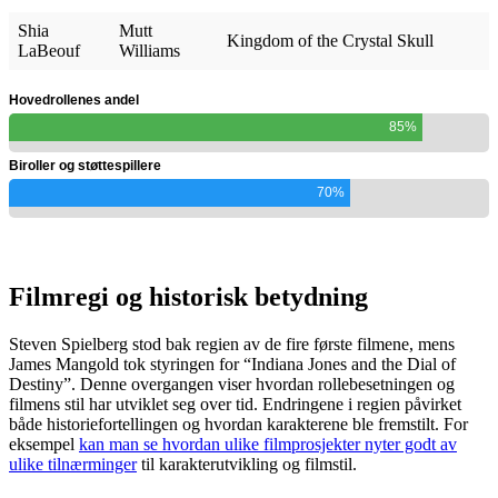
Shia
Mutt
Kingdom of the Crystal Skull
LaBeouf
Williams
Hovedrollenes andel
85%
Biroller og støttespillere
70%
Filmregi og historisk betydning
Steven Spielberg stod bak regien av de fire første filmene, mens
James Mangold tok styringen for “Indiana Jones and the Dial of
Destiny”. Denne overgangen viser hvordan rollebesetningen og
filmens stil har utviklet seg over tid. Endringene i regien påvirket
både historiefortellingen og hvordan karakterene ble fremstilt. For
eksempel
kan man se hvordan ulike filmprosjekter nyter godt av
ulike tilnærminger
til karakterutvikling og filmstil.