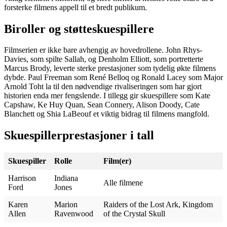
forsterke filmens appell til et bredt publikum.
Biroller og støtteskuespillere
Filmserien er ikke bare avhengig av hovedrollene. John Rhys-
Davies, som spilte Sallah, og Denholm Elliott, som portretterte
Marcus Brody, leverte sterke prestasjoner som tydelig økte filmens
dybde. Paul Freeman som René Belloq og Ronald Lacey som Major
Arnold Toht la til den nødvendige rivaliseringen som har gjort
historien enda mer fengslende. I tillegg gir skuespillere som Kate
Capshaw, Ke Huy Quan, Sean Connery, Alison Doody, Cate
Blanchett og Shia LaBeouf et viktig bidrag til filmens mangfold.
Skuespillerprestasjoner i tall
Skuespiller
Rolle
Film(er)
Harrison
Indiana
Alle filmene
Ford
Jones
Karen
Marion
Raiders of the Lost Ark, Kingdom
Allen
Ravenwood
of the Crystal Skull