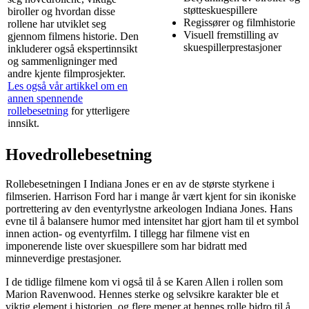
støtteskuespillere
biroller og hvordan disse
Regissører og filmhistorie
rollene har utviklet seg
Visuell fremstilling av
gjennom filmens historie. Den
skuespillerprestasjoner
inkluderer også ekspertinnsikt
og sammenligninger med
andre kjente filmprosjekter.
Les også vår artikkel om en
annen spennende
rollebesetning
for ytterligere
innsikt.
Hovedrollebesetning
Rollebesetningen I Indiana Jones er en av de største styrkene i
filmserien. Harrison Ford har i mange år vært kjent for sin ikoniske
portrettering av den eventyrlystne arkeologen Indiana Jones. Hans
evne til å balansere humor med intensitet har gjort ham til et symbol
innen action- og eventyrfilm. I tillegg har filmene vist en
imponerende liste over skuespillere som har bidratt med
minneverdige prestasjoner.
I de tidlige filmene kom vi også til å se Karen Allen i rollen som
Marion Ravenwood. Hennes sterke og selvsikre karakter ble et
viktig element i historien, og flere mener at hennes rolle bidro til å