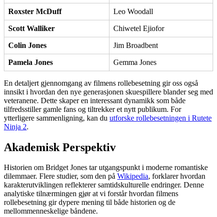
Roxster McDuff
Leo Woodall
Scott Walliker
Chiwetel Ejiofor
Colin Jones
Jim Broadbent
Pamela Jones
Gemma Jones
En detaljert gjennomgang av filmens rollebesetning gir oss også
innsikt i hvordan den nye generasjonen skuespillere blander seg med
veteranene. Dette skaper en interessant dynamikk som både
tilfredsstiller gamle fans og tiltrekker et nytt publikum. For
ytterligere sammenligning, kan du
utforske rollebesetningen i Rutete
Ninja 2
.
Akademisk Perspektiv
Historien om Bridget Jones tar utgangspunkt i moderne romantiske
dilemmaer. Flere studier, som den på
Wikipedia
, forklarer hvordan
karakterutviklingen reflekterer samtidskulturelle endringer. Denne
analytiske tilnærmingen gjør at vi forstår hvordan filmens
rollebesetning gir dypere mening til både historien og de
mellommenneskelige båndene.