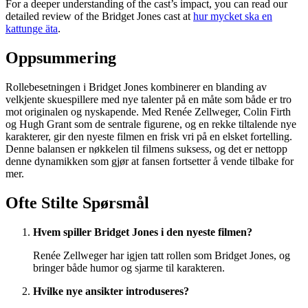
For a deeper understanding of the cast’s impact, you can read our
detailed review of the Bridget Jones cast at
hur mycket ska en
kattunge äta
.
Oppsummering
Rollebesetningen i Bridget Jones kombinerer en blanding av
velkjente skuespillere med nye talenter på en måte som både er tro
mot originalen og nyskapende. Med Renée Zellweger, Colin Firth
og Hugh Grant som de sentrale figurene, og en rekke tiltalende nye
karakterer, gir den nyeste filmen en frisk vri på en elsket fortelling.
Denne balansen er nøkkelen til filmens suksess, og det er nettopp
denne dynamikken som gjør at fansen fortsetter å vende tilbake for
mer.
Ofte Stilte Spørsmål
Hvem spiller Bridget Jones i den nyeste filmen?
Renée Zellweger har igjen tatt rollen som Bridget Jones, og
bringer både humor og sjarme til karakteren.
Hvilke nye ansikter introduseres?