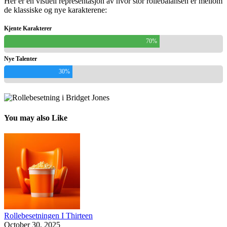
Her er en visuell representasjon av hvor stor rollebalansen er mellom
de klassiske og nye karakterene:
Kjente Karakterer
70%
Nye Talenter
30%
You may also Like
Rollebesetningen I Thirteen
October 30, 2025