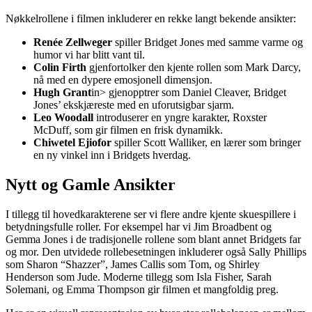
Nøkkelrollene i filmen inkluderer en rekke langt bekende ansikter:
Renée Zellweger
spiller Bridget Jones med samme varme og
humor vi har blitt vant til.
Colin Firth
gjenfortolker den kjente rollen som Mark Darcy,
nå med en dypere emosjonell dimensjon.
Hugh Grant
in> gjenopptrer som Daniel Cleaver, Bridget
Jones’ ekskjæreste med en uforutsigbar sjarm.
Leo Woodall
introduserer en yngre karakter, Roxster
McDuff, som gir filmen en frisk dynamikk.
Chiwetel Ejiofor
spiller Scott Walliker, en lærer som bringer
en ny vinkel inn i Bridgets hverdag.
Nytt og Gamle Ansikter
I tillegg til hovedkarakterene ser vi flere andre kjente skuespillere i
betydningsfulle roller. For eksempel har vi Jim Broadbent og
Gemma Jones i de tradisjonelle rollene som blant annet Bridgets far
og mor. Den utvidede rollebesetningen inkluderer også Sally Phillips
som Sharon “Shazzer”, James Callis som Tom, og Shirley
Henderson som Jude. Moderne tillegg som Isla Fisher, Sarah
Solemani, og Emma Thompson gir filmen et mangfoldig preg.