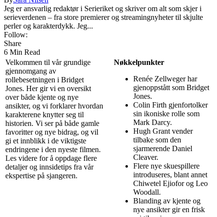
Jeg er ansvarlig redaktør i Serieriket og skriver om alt som skjer i
serieverdenen – fra store premierer og streamingnyheter til skjulte
perler og karakterdykk. Jeg...
Follow:
Share
6 Min Read
Velkommen til vår grundige
Nøkkelpunkter
gjennomgang av
Renée Zellweger har
rollebesetningen i Bridget
gjenoppstått som Bridget
Jones. Her gir vi en oversikt
Jones.
over både kjente og nye
Colin Firth gjenfortolker
ansikter, og vi forklarer hvordan
sin ikoniske rolle som
karakterene knytter seg til
Mark Darcy.
historien. Vi ser på både gamle
Hugh Grant vender
favoritter og nye bidrag, og vil
tilbake som den
gi et innblikk i de viktigste
sjarmerende Daniel
endringene i den nyeste filmen.
Cleaver.
Les videre for å oppdage flere
Flere nye skuespillere
detaljer og innsidetips fra vår
introduseres, blant annet
ekspertise på sjangeren.
Chiwetel Ejiofor og Leo
Woodall.
Blanding av kjente og
nye ansikter gir en frisk