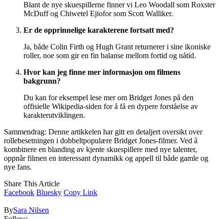
Blant de nye skuespillerne finner vi Leo Woodall som Roxster
McDuff og Chiwetel Ejiofor som Scott Walliker.
Er de opprinnelige karakterene fortsatt med?
Ja, både Colin Firth og Hugh Grant returnerer i sine ikoniske
roller, noe som gir en fin balanse mellom fortid og nåtid.
Hvor kan jeg finne mer informasjon om filmens
bakgrunn?
Du kan for eksempel lese mer om Bridget Jones på den
offisielle Wikipedia-siden for å få en dypere forståelse av
karakterutviklingen.
Sammendrag: Denne artikkelen har gitt en detaljert oversikt over
rollebesetningen i dobbeltpopulære Bridget Jones-filmer. Ved å
kombinere en blanding av kjente skuespillere med nye talenter,
oppnår filmen en interessant dynamikk og appell til både gamle og
nye fans.
Share This Article
Facebook
Bluesky
Copy Link
By
Sara Nilsen
Follow: