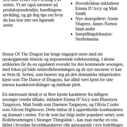
Hovedrollene inkluderer
serien. Vi ser også nærmere på
Emma D’Arcy og Matt
produksjonsdetaljer, handlingens
Smith
utvikling, og gir deg tips om hvor
Nye skuespillere: Annie
du kan lese mer om lignende
Shapero, James Norton
serier.
blant andre
Innspillingslokasjon:
Storbritannia
House Of The Dragon har lenge engasjert seere med sin
epokegjørende historie og imponerende rollebesetning. I denne
artikkelen får du en oppdatert oversikt for den kommende sesongen,
med fokus på både returrollebesetningen og de nye navnene vi kan
se frem til. Serien, som baserer seg på den dramatiske tidsperioden
kjent som The Dance of Dragons, har alltid vært kjent for sine
intense karakterutviklinger og intrikate plott.
En interessant detalj er at flere kjente karakterer fra tidligere
sesonger vender tilbake, inkludert Emma D’Arcy som Rhaenyra
Targaryen, Matt Smith som Daemon Targaryen, og Olivia Cooke
som Alicent Hightower. Dette bidrar til å opprettholde kontinuiteten
og dramaet i serien. For de som har fulgt andre populære serier, som
Rollebesetningen i Stranger Things
link>, kan man merke en viss
likhet i hvordan favorittkarakterer ofte gjenoppstår i nye fortellinger.