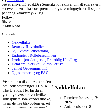
Jeg er ansvarlig redaktør i Serieriket og skriver om alt som skjer i
serieverdenen – fra store premierer og streamingnyheter til skjulte
perler og karakterdykk. Jeg...
Follow:
Share
7 Min Read
Contents
Nøkkelfakta
Retur av Hovedroller
Ny Skuespillerbesetning
Endringer i Rollebesetningen
Produksjonsdetaljer og Fremtidig Handling
Detaljert Oversikt: Skuespillerliste
Samlet Oppsummering
Oppsummering og FAQ
Velkommen til denne artikkelen
om Rollebesetningen I House Of
Nøkkelfakta
The Dragon. Her får du en
grundig oversikt over hvilke
Premiere for sesong 3:
skuespillere som vender tilbake,
2026
hvem de nye tilskuddene er, og
Antall episoder: 8
hva som venter oss i sesong 3 av