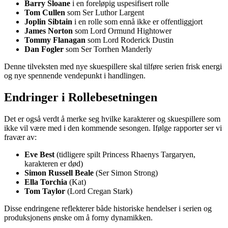
Barry Sloane
i en foreløpig uspesifisert rolle
Tom Cullen
som Ser Luthor Largent
Joplin Sibtain
i en rolle som ennå ikke er offentliggjort
James Norton
som Lord Ormund Hightower
Tommy Flanagan
som Lord Roderick Dustin
Dan Fogler
som Ser Torrhen Manderly
Denne tilveksten med nye skuespillere skal tilføre serien frisk energi
og nye spennende vendepunkt i handlingen.
Endringer i Rollebesetningen
Det er også verdt å merke seg hvilke karakterer og skuespillere som
ikke vil være med i den kommende sesongen. Ifølge rapporter ser vi
fravær av:
Eve Best
(tidligere spilt Princess Rhaenys Targaryen,
karakteren er død)
Simon Russell Beale
(Ser Simon Strong)
Ella Torchia
(Kat)
Tom Taylor
(Lord Cregan Stark)
Disse endringene reflekterer både historiske hendelser i serien og
produksjonens ønske om å forny dynamikken.