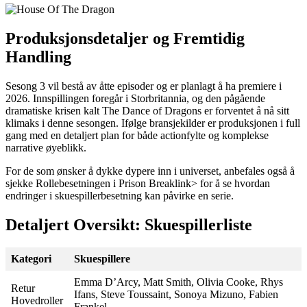
Produksjonsdetaljer og Fremtidig
Handling
Sesong 3 vil bestå av åtte episoder og er planlagt å ha premiere i
2026. Innspillingen foregår i Storbritannia, og den pågående
dramatiske krisen kalt The Dance of Dragons er forventet å nå sitt
klimaks i denne sesongen. Ifølge bransjekilder er produksjonen i full
gang med en detaljert plan for både actionfylte og komplekse
narrative øyeblikk.
For de som ønsker å dykke dypere inn i universet, anbefales også å
sjekke
Rollebesetningen i Prison Break
link> for å se hvordan
endringer i skuespillerbesetning kan påvirke en serie.
Detaljert Oversikt: Skuespillerliste
Kategori
Skuespillere
Emma D’Arcy, Matt Smith, Olivia Cooke, Rhys
Retur
Ifans, Steve Toussaint, Sonoya Mizuno, Fabien
Hovedroller
Frankel