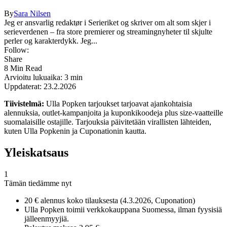
By
Sara Nilsen
Jeg er ansvarlig redaktør i Serieriket og skriver om alt som skjer i
serieverdenen – fra store premierer og streamingnyheter til skjulte
perler og karakterdykk. Jeg...
Follow:
Share
8 Min Read
Arvioitu lukuaika: 3 min
Uppdaterat: 23.2.2026
Tiivistelmä:
Ulla Popken tarjoukset tarjoavat ajankohtaisia
alennuksia, outlet-kampanjoita ja kuponkikoodeja plus size-vaatteille
suomalaisille ostajille. Tarjouksia päivitetään virallisten lähteiden,
kuten Ulla Popkenin ja Cuponationin kautta.
Yleiskatsaus
1
Tämän tiedämme nyt
20 € alennus koko tilauksesta (4.3.2026, Cuponation)
Ulla Popken toimii verkkokauppana Suomessa, ilman fyysisiä
jälleenmyyjiä.