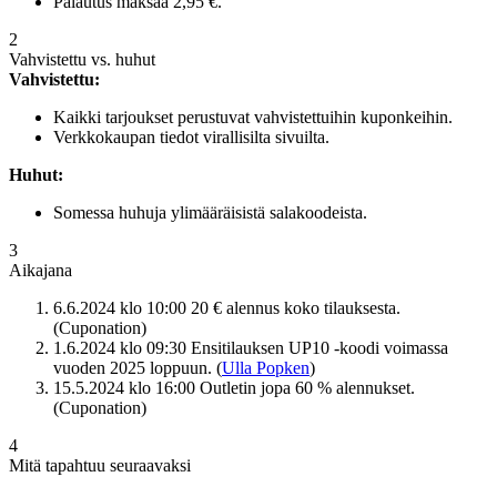
Palautus maksaa 2,95 €.
2
Vahvistettu vs. huhut
Vahvistettu:
Kaikki tarjoukset perustuvat vahvistettuihin kuponkeihin.
Verkkokaupan tiedot virallisilta sivuilta.
Huhut:
Somessa huhuja ylimääräisistä salakoodeista.
3
Aikajana
6.6.2024 klo 10:00
20 € alennus koko tilauksesta.
(Cuponation)
1.6.2024 klo 09:30
Ensitilauksen UP10 -koodi voimassa
vuoden 2025 loppuun. (
Ulla Popken
)
15.5.2024 klo 16:00
Outletin jopa 60 % alennukset.
(Cuponation)
4
Mitä tapahtuu seuraavaksi