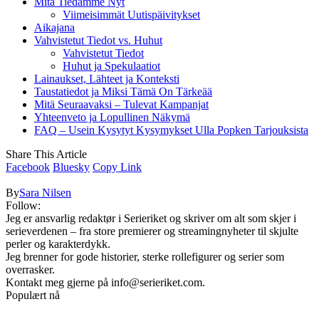
Mitä Tiedämme Nyt
Viimeisimmät Uutispäivitykset
Aikajana
Vahvistetut Tiedot vs. Huhut
Vahvistetut Tiedot
Huhut ja Spekulaatiot
Lainaukset, Lähteet ja Konteksti
Taustatiedot ja Miksi Tämä On Tärkeää
Mitä Seuraavaksi – Tulevat Kampanjat
Yhteenveto ja Lopullinen Näkymä
FAQ – Usein Kysytyt Kysymykset Ulla Popken Tarjouksista
Share This Article
Facebook
Bluesky
Copy Link
By
Sara Nilsen
Follow:
Jeg er ansvarlig redaktør i Serieriket og skriver om alt som skjer i
serieverdenen – fra store premierer og streamingnyheter til skjulte
perler og karakterdykk.
Jeg brenner for gode historier, sterke rollefigurer og serier som
overrasker.
Kontakt meg gjerne på
info@serieriket.com
.
Populært nå