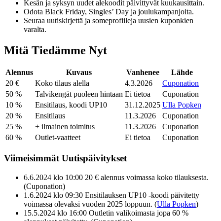
Kesän ja syksyn uudet alekoodit päivittyvät kuukausittain.
Odota Black Friday, Singles’ Day ja joulukampanjoita.
Seuraa uutiskirjettä ja someprofiileja uusien kuponkien
varalta.
Mitä Tiedämme Nyt
Alennus
Kuvaus
Vanhenee
Lähde
20 €
Koko tilaus alella
4.3.2026
Cuponation
50 %
Talvikengät puoleen hintaan
Ei tietoa
Cuponation
10 %
Ensitilaus, koodi UP10
31.12.2025
Ulla Popken
20 %
Ensitilaus
11.3.2026
Cuponation
25 %
+ ilmainen toimitus
11.3.2026
Cuponation
60 %
Outlet-vaatteet
Ei tietoa
Cuponation
Viimeisimmät Uutispäivitykset
6.6.2024 klo 10:00
20 € alennus voimassa koko tilauksesta.
(Cuponation)
1.6.2024 klo 09:30
Ensitilauksen UP10 -koodi päivitetty
voimassa olevaksi vuoden 2025 loppuun. (
Ulla Popken
)
15.5.2024 klo 16:00
Outletin valikoimasta jopa 60 %