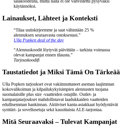
salakoodeista, mutta näitä ei ole vahvistettu pysyväksi
käytännöksi.
Lainaukset, Lähteet ja Konteksti
“Tilaa uutiskirjeemme ja saat vähintään 25 %
alennuksen seuraavasta ostoksestasi.”
Ulla Popken deal of the day
“Alennuskoodit löytyvät päivittäin – tarkista voimassa
olevat kampanjat ennen tilausta.”
Tarjouskoodifi
Taustatiedot ja Miksi Tämä On Tärkeää
Ulla Popken tarjoukset ovat vakiinnuttaneet aseman laajimman
kokovalikoiman ja kilpailukykyisimpien alennusten tuojana
suomalaisille plus size -vaatteiden ostajille. Outlet- ja
kampanjatarjoukset mahdollistavat laadukkaiden vaatteiden
edullisemman hankinnan. Aktiiviset kanta-asiakkaat hyödyntävät
synttäri- ja sovellusetuja sekä kausittaista ALE-tarjontaa.
Mitä Seuraavaksi – Tulevat Kampanjat