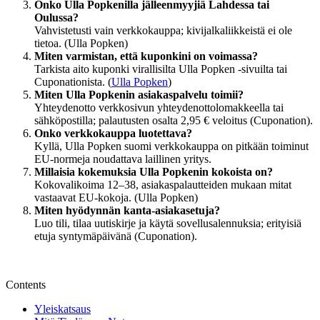
Onko Ulla Popkenilla jälleenmyyjiä Lahdessa tai
Oulussa?
Vahvistetusti vain verkkokauppa; kivijalkaliikkeistä ei ole
tietoa. (Ulla Popken)
Miten varmistan, että kuponkini on voimassa?
Tarkista aito kuponki virallisilta Ulla Popken -sivuilta tai
Cuponationista. (
Ulla Popken
)
Miten Ulla Popkenin asiakaspalvelu toimii?
Yhteydenotto verkkosivun yhteydenottolomakkeella tai
sähköpostilla; palautusten osalta 2,95 € veloitus (Cuponation).
Onko verkkokauppa luotettava?
Kyllä, Ulla Popken suomi verkkokauppa on pitkään toiminut
EU-normeja noudattava laillinen yritys.
Millaisia kokemuksia Ulla Popkenin kokoista on?
Kokovalikoima 12–38, asiakaspalautteiden mukaan mitat
vastaavat EU-kokoja. (Ulla Popken)
Miten hyödynnän kanta-asiakasetuja?
Luo tili, tilaa uutiskirje ja käytä sovellusalennuksia; erityisiä
etuja syntymäpäivänä (Cuponation).
Contents
Yleiskatsaus