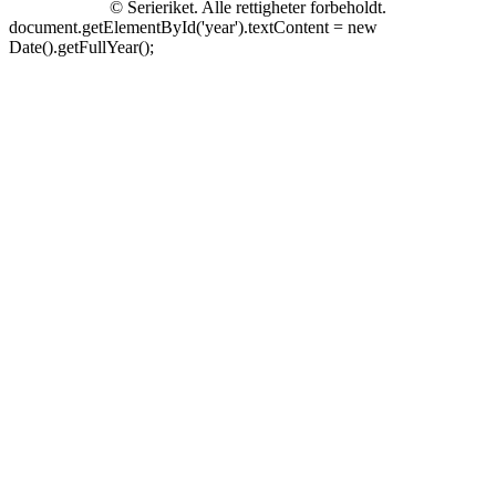
©
Serieriket. Alle rettigheter forbeholdt.
document.getElementById('year').textContent = new
Date().getFullYear();