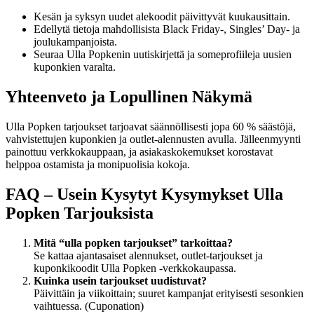
Kesän ja syksyn uudet alekoodit päivittyvät kuukausittain.
Edellytä tietoja mahdollisista Black Friday-, Singles’ Day- ja
joulukampanjoista.
Seuraa Ulla Popkenin uutiskirjettä ja someprofiileja uusien
kuponkien varalta.
Yhteenveto ja Lopullinen Näkymä
Ulla Popken tarjoukset tarjoavat säännöllisesti jopa 60 % säästöjä,
vahvistettujen kuponkien ja outlet-alennusten avulla. Jälleenmyynti
painottuu verkkokauppaan, ja asiakaskokemukset korostavat
helppoa ostamista ja monipuolisia kokoja.
FAQ – Usein Kysytyt Kysymykset Ulla
Popken Tarjouksista
Mitä “ulla popken tarjoukset” tarkoittaa?
Se kattaa ajantasaiset alennukset, outlet-tarjoukset ja
kuponkikoodit Ulla Popken -verkkokaupassa.
Kuinka usein tarjoukset uudistuvat?
Päivittäin ja viikoittain; suuret kampanjat erityisesti sesonkien
vaihtuessa. (Cuponation)