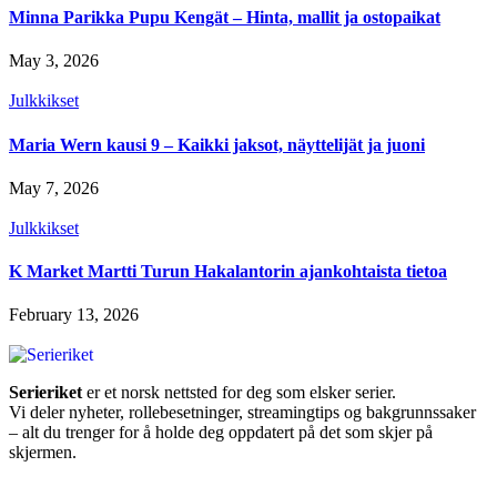
Minna Parikka Pupu Kengät – Hinta, mallit ja ostopaikat
May 3, 2026
Julkkikset
Maria Wern kausi 9 – Kaikki jaksot, näyttelijät ja juoni
May 7, 2026
Julkkikset
K Market Martti Turun Hakalantorin ajankohtaista tietoa
February 13, 2026
Serieriket
er et norsk nettsted for deg som elsker serier.
Vi deler nyheter, rollebesetninger, streamingtips og bakgrunnssaker
– alt du trenger for å holde deg oppdatert på det som skjer på
skjermen.