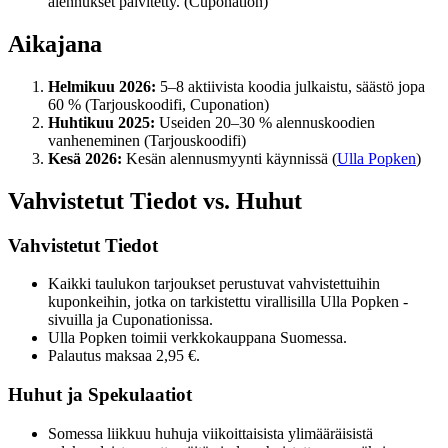
alennukset päivitetty. (Cuponation)
Aikajana
Helmikuu 2026:
5–8 aktiivista koodia julkaistu, säästö jopa
60 % (Tarjouskoodifi, Cuponation)
Huhtikuu 2025:
Useiden 20–30 % alennuskoodien
vanheneminen (Tarjouskoodifi)
Kesä 2026:
Kesän alennusmyynti käynnissä (
Ulla Popken
)
Vahvistetut Tiedot vs. Huhut
Vahvistetut Tiedot
Kaikki taulukon tarjoukset perustuvat vahvistettuihin
kuponkeihin, jotka on tarkistettu virallisilla Ulla Popken -
sivuilla ja Cuponationissa.
Ulla Popken toimii verkkokauppana Suomessa.
Palautus maksaa 2,95 €.
Huhut ja Spekulaatiot
Somessa liikkuu huhuja viikoittaisista ylimääräisistä