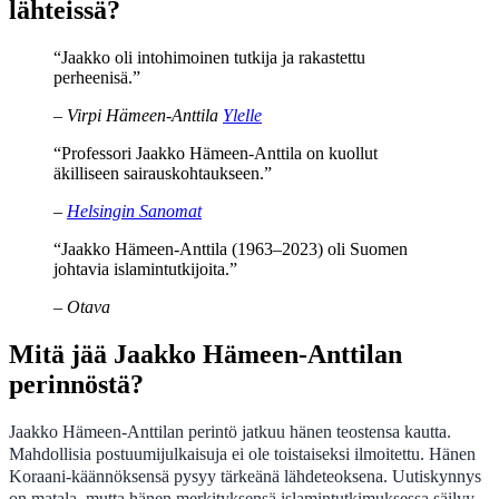
lähteissä?
“Jaakko oli intohimoinen tutkija ja rakastettu
perheenisä.”
– Virpi Hämeen-Anttila
Ylelle
“Professori Jaakko Hämeen-Anttila on kuollut
äkilliseen sairauskohtaukseen.”
–
Helsingin Sanomat
“Jaakko Hämeen-Anttila (1963–2023) oli Suomen
johtavia islamintutkijoita.”
– Otava
Mitä jää Jaakko Hämeen-Anttilan
perinnöstä?
Jaakko Hämeen-Anttilan perintö jatkuu hänen teostensa kautta.
Mahdollisia postuumijulkaisuja ei ole toistaiseksi ilmoitettu. Hänen
Koraani-käännöksensä pysyy tärkeänä lähdeteoksena. Uutiskynnys
on matala, mutta hänen merkityksensä islamintutkimuksessa säilyy.