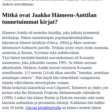
Jaakon uravalintaan.
Mitkä ovat Jaakko Hämeen-Anttilan
tunnetuimmat kirjat?
Hämeen-Anttila oli tuottelias kirjailija, joka julkaisi kymmeniä
tietokirjoja. Hänen tunnetuimpiin populaaritietokirjoihinsa
lukeutuvat
Islamin käsikirja
(Otava, 2004) ja
Mare nostrum:
länsimaisen kulttuurin juurilla
. Teoksia syntyi myös Isisin noususta,
sunneista ja šiioista, Syyriasta sekä arabikeväästä.
Yksi hänen merkittävimmistä saavutuksistaan oli Koraanin
suomennos, joka julkaistiin vuonna 1995. Se tehtiin suoraan
alkutekstistä. Hämeen-Anttila korosti erityisesti Koraanin
armollisuutta: 113 suresta 114:stä alkaa sanoilla ”Jumalan, armeliaan
armahtajan nimeen”. Hän käytti tätä esimerkkinä vastapainona
islamin väkivaltaisia stereotypioita vastaan.
Muita keskeisiä käännöksiä ovat
Gilgameš
,
Tuhannen ja yhden yön
tarinat
sekä Ibn Hishamin
Profeetta Muhammadin elämäkerta
(1999). Lisäksi hän käänsi Rumin ja Hafezin runoutta sekä muita
klassisia arabialaisia ja persialaisia tekstejä. Kaikkiaan hän hallitsi
noin 20 kieltä.
Otavan kirjailijasivulla
on kattava luettelo hänen