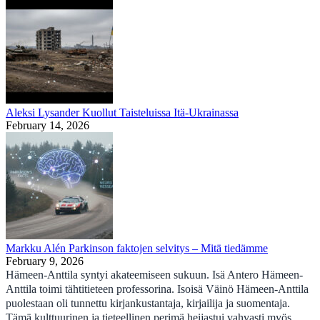
Aleksi Lysander Kuollut Taisteluissa Itä-Ukrainassa
February 14, 2026
Markku Alén Parkinson faktojen selvitys – Mitä tiedämme
February 9, 2026
Hämeen-Anttila syntyi akateemiseen sukuun. Isä Antero Hämeen-
Anttila toimi tähtitieteen professorina. Isoisä Väinö Hämeen-Anttila
puolestaan oli tunnettu kirjankustantaja, kirjailija ja suomentaja.
Tämä kulttuurinen ja tieteellinen perimä heijastui vahvasti myös