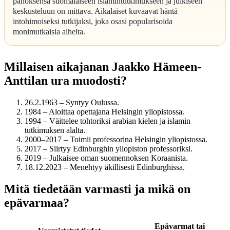
panoksensa suomalaiseen islamintutkimukseen ja julkiseen
keskusteluun on mittava. Aikalaiset kuvaavat häntä
intohimoiseksi tutkijaksi, joka osasi popularisoida
monimutkaisia aiheita.
Millaisen aikajanan Jaakko Hämeen-
Anttilan ura muodosti?
26.2.1963
– Syntyy Oulussa.
1984
– Aloittaa opettajana Helsingin yliopistossa.
1994
– Väittelee tohtoriksi arabian kielen ja islamin
tutkimuksen alalta.
2000–2017
– Toimii professorina Helsingin yliopistossa.
2017
– Siirtyy Edinburghin yliopiston professoriksi.
2019
– Julkaisee oman suomennoksen Koraanista.
18.12.2023
– Menehtyy äkillisesti Edinburghissa.
Mitä tiedetään varmasti ja mikä on
epävarmaa?
Epävarmat tai