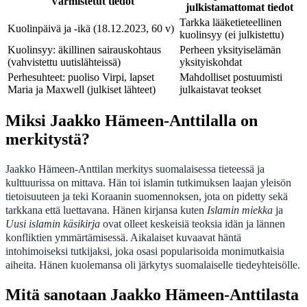
Varmistetut tiedot
julkistamattomat tiedot
Tarkka lääketieteellinen
Kuolinpäivä ja -ikä (18.12.2023, 60 v)
kuolinsyy (ei julkistettu)
Kuolinsyy: äkillinen sairauskohtaus
Perheen yksityiselämän
(vahvistettu uutislähteissä)
yksityiskohdat
Perhesuhteet: puoliso Virpi, lapset
Mahdolliset postuumisti
Maria ja Maxwell (julkiset lähteet)
julkaistavat teokset
Miksi Jaakko Hämeen-Anttilalla on
merkitystä?
Jaakko Hämeen-Anttilan merkitys suomalaisessa tieteessä ja
kulttuurissa on mittava. Hän toi islamin tutkimuksen laajan yleisön
tietoisuuteen ja teki Koraanin suomennoksen, jota on pidetty sekä
tarkkana että luettavana. Hänen kirjansa kuten
Islamin miekka
ja
Uusi islamin käsikirja
ovat olleet keskeisiä teoksia idän ja lännen
konfliktien ymmärtämisessä. Aikalaiset kuvaavat häntä
intohimoiseksi tutkijaksi, joka osasi popularisoida monimutkaisia
aiheita. Hänen kuolemansa oli järkytys suomalaiselle tiedeyhteisölle.
Mitä sanotaan Jaakko Hämeen-Anttilasta