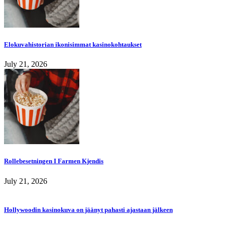
Elokuvahistorian ikonisimmat kasinokohtaukset
July 21, 2026
Rollebesetningen I Farmen Kjendis
July 21, 2026
Hollywoodin kasinokuva on jäänyt pahasti ajastaan jälkeen