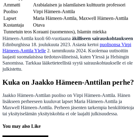
Ammatti
Arabialaisen ja islamilaisen kulttuurin professori
Puoliso
Virpi Hämeen-Anttila
Lapset
Maria Hämeen-Anttila, Maxwell Hämeen-Anttila
Kustantaja
Otava
Tunnetuin teos
Koraani (suomennos), Islamin miekka
Hämeen-Anttila kuoli 60-vuotiaana
äkilliseen sairauskohtaukseen
Edinburghissa 18. joulukuuta 2023. Asiasta kertoi
puolisonsa Virpi
Hämeen-Anttila Ylelle
2. tammikuuta 2024. Kuolemaa uutisoitiin
laajasti suomalaisissa tiedotusvälineissä, kuten Ylessä ja Helsingin
Sanomissa. Tarkkaa lääketieteellistä syytä sairauskohtaukselle ei ole
julkistettu.
Kuka on Jaakko Hämeen-Anttilan perhe?
Jaakko Hämeen-Anttilan puoliso on Virpi Hämeen-Anttila. Hänen
lisäkseen perheeseen kuuluvat lapset Maria Hämeen-Anttila ja
Maxwell Hämeen-Anttila. Perheen jäsenten tarkempia henkilötietoja
tai yksityiselämän yksityiskohtia ei ole laajalti julkisuudessa.
You may also Like