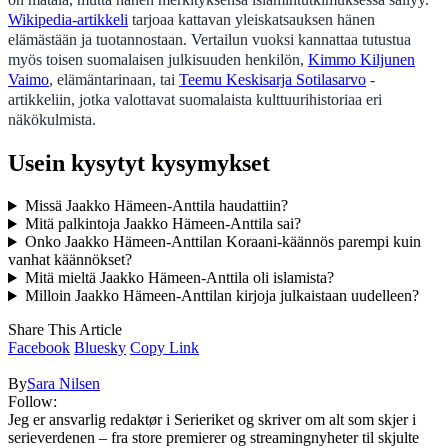
Wikipedia-artikkeli
tarjoaa kattavan yleiskatsauksen hänen
elämästään ja tuotannostaan. Vertailun vuoksi kannattaa tutustua
myös toisen suomalaisen julkisuuden henkilön,
Kimmo Kiljunen
Vaimo
, elämäntarinaan, tai
Teemu Keskisarja Sotilasarvo
-
artikkeliin, jotka valottavat suomalaista kulttuurihistoriaa eri
näkökulmista.
Usein kysytyt kysymykset
Missä Jaakko Hämeen-Anttila haudattiin?
Mitä palkintoja Jaakko Hämeen-Anttila sai?
Onko Jaakko Hämeen-Anttilan Koraani-käännös parempi kuin
vanhat käännökset?
Mitä mieltä Jaakko Hämeen-Anttila oli islamista?
Milloin Jaakko Hämeen-Anttilan kirjoja julkaistaan uudelleen?
Share This Article
Facebook
Bluesky
Copy Link
By
Sara Nilsen
Follow:
Jeg er ansvarlig redaktør i Serieriket og skriver om alt som skjer i
serieverdenen – fra store premierer og streamingnyheter til skjulte