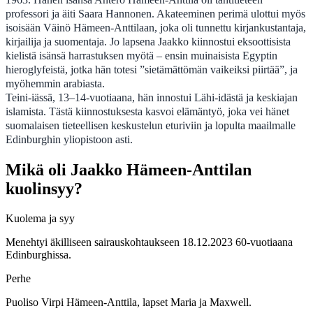
professori ja äiti Saara Hannonen. Akateeminen perimä ulottui myös
isoisään Väinö Hämeen-Anttilaan, joka oli tunnettu kirjankustantaja,
kirjailija ja suomentaja. Jo lapsena Jaakko kiinnostui eksoottisista
kielistä isänsä harrastuksen myötä – ensin muinaisista Egyptin
hieroglyfeistä, jotka hän totesi ”sietämättömän vaikeiksi piirtää”, ja
myöhemmin arabiasta.
Teini-iässä, 13–14-vuotiaana, hän innostui Lähi-idästä ja keskiajan
islamista. Tästä kiinnostuksesta kasvoi elämäntyö, joka vei hänet
suomalaisen tieteellisen keskustelun eturiviin ja lopulta maailmalle
Edinburghin yliopistoon asti.
Mikä oli Jaakko Hämeen-Anttilan
kuolinsyy?
Kuolema ja syy
Menehtyi äkilliseen sairauskohtaukseen 18.12.2023 60-vuotiaana
Edinburghissa.
Perhe
Puoliso Virpi Hämeen-Anttila, lapset Maria ja Maxwell.