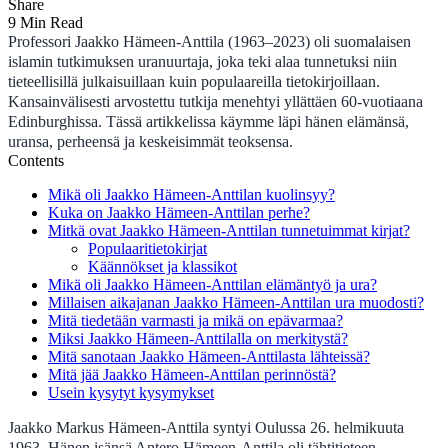
Share
9 Min Read
Professori Jaakko Hämeen-Anttila (1963–2023) oli suomalaisen
islamin tutkimuksen uranuurtaja, joka teki alaa tunnetuksi niin
tieteellisillä julkaisuillaan kuin populaareilla tietokirjoillaan.
Kansainvälisesti arvostettu tutkija menehtyi yllättäen 60-vuotiaana
Edinburghissa. Tässä artikkelissa käymme läpi hänen elämänsä,
uransa, perheensä ja keskeisimmät teoksensa.
Contents
Mikä oli Jaakko Hämeen-Anttilan kuolinsyy?
Kuka on Jaakko Hämeen-Anttilan perhe?
Mitkä ovat Jaakko Hämeen-Anttilan tunnetuimmat kirjat?
Populaaritietokirjat
Käännökset ja klassikot
Mikä oli Jaakko Hämeen-Anttilan elämäntyö ja ura?
Millaisen aikajanan Jaakko Hämeen-Anttilan ura muodosti?
Mitä tiedetään varmasti ja mikä on epävarmaa?
Miksi Jaakko Hämeen-Anttilalla on merkitystä?
Mitä sanotaan Jaakko Hämeen-Anttilasta lähteissä?
Mitä jää Jaakko Hämeen-Anttilan perinnöstä?
Usein kysytyt kysymykset
Jaakko Markus Hämeen-Anttila syntyi Oulussa 26. helmikuuta
1963. Hänen isänsä Antero Hämeen-Anttila oli tähtitieteen