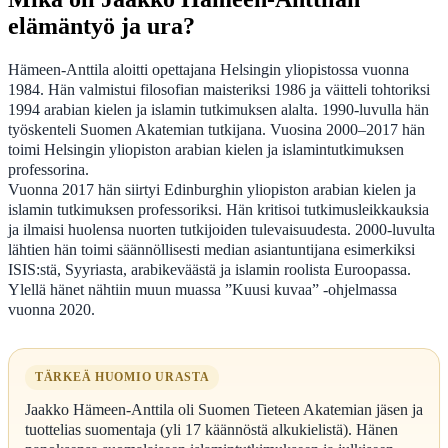
elämäntyö ja ura?
Hämeen-Anttila aloitti opettajana Helsingin yliopistossa vuonna
1984. Hän valmistui filosofian maisteriksi 1986 ja väitteli tohtoriksi
1994 arabian kielen ja islamin tutkimuksen alalta. 1990-luvulla hän
työskenteli Suomen Akatemian tutkijana. Vuosina 2000–2017 hän
toimi Helsingin yliopiston arabian kielen ja islamintutkimuksen
professorina.
Vuonna 2017 hän siirtyi Edinburghin yliopiston arabian kielen ja
islamin tutkimuksen professoriksi. Hän kritisoi tutkimusleikkauksia
ja ilmaisi huolensa nuorten tutkijoiden tulevaisuudesta. 2000-luvulta
lähtien hän toimi säännöllisesti median asiantuntijana esimerkiksi
ISIS:stä, Syyriasta, arabikeväästä ja islamin roolista Euroopassa.
Ylellä hänet nähtiin muun muassa ”Kuusi kuvaa” -ohjelmassa
vuonna 2020.
TÄRKEÄ HUOMIO URASTA
Jaakko Hämeen-Anttila oli Suomen Tieteen Akatemian jäsen ja
tuottelias suomentaja (yli 17 käännöstä alkukielistä). Hänen