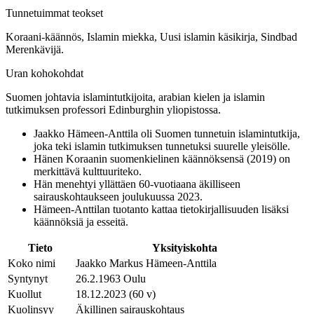
Tunnetuimmat teokset
Koraani-käännös, Islamin miekka, Uusi islamin käsikirja, Sindbad
Merenkävijä.
Uran kohokohdat
Suomen johtavia islamintutkijoita, arabian kielen ja islamin
tutkimuksen professori Edinburghin yliopistossa.
Jaakko Hämeen-Anttila oli Suomen tunnetuin islamintutkija,
joka teki islamin tutkimuksen tunnetuksi suurelle yleisölle.
Hänen Koraanin suomenkielinen käännöksensä (2019) on
merkittävä kulttuuriteko.
Hän menehtyi yllättäen 60-vuotiaana äkilliseen
sairauskohtaukseen joulukuussa 2023.
Hämeen-Anttilan tuotanto kattaa tietokirjallisuuden lisäksi
käännöksiä ja esseitä.
Tieto
Yksityiskohta
Koko nimi
Jaakko Markus Hämeen-Anttila
Syntynyt
26.2.1963 Oulu
Kuollut
18.12.2023 (60 v)
Kuolinsyy
Äkillinen sairauskohtaus