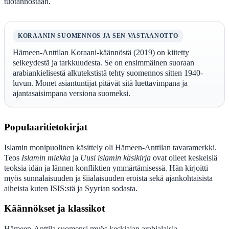
tuotannostaan.
KORAANIN SUOMENNOS JA SEN VASTAANOTTO
Hämeen-Anttilan Koraani-käännöstä (2019) on kiitetty
selkeydestä ja tarkkuudesta. Se on ensimmäinen suoraan
arabiankielisestä alkutekstistä tehty suomennos sitten 1940-
luvun. Monet asiantuntijat pitävät sitä luettavimpana ja
ajantasaisimpana versiona suomeksi.
Populaaritietokirjat
Islamin monipuolinen käsittely oli Hämeen-Anttilan tavaramerkki.
Teos
Islamin miekka
ja
Uusi islamin käsikirja
ovat olleet keskeisiä
teoksia idän ja lännen konfliktien ymmärtämisessä. Hän kirjoitti
myös sunnalaisuuden ja šiialaisuuden eroista sekä ajankohtaisista
aiheista kuten ISIS:stä ja Syyrian sodasta.
Käännökset ja klassikot
Hämeen-Anttila suomensi myös keskiajan arabialaisia