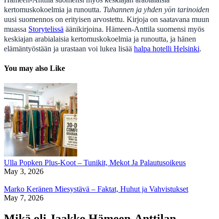
kertomuskokoelmia ja runoutta.
Tuhannen ja yhden yön tarinoiden
uusi suomennos on erityisen arvostettu. Kirjoja on saatavana muun
muassa
Storytelissä
äänikirjoina. Hämeen-Anttila suomensi myös
keskiajan arabialaisia kertomuskokoelmia ja runoutta, ja hänen
elämäntyöstään ja urastaan voi lukea lisää
halpa hotelli Helsinki
.
You may also Like
Ulla Popken Plus-Koot – Tunikit, Mekot Ja Palautusoikeus
May 3, 2026
Marko Keränen Miesystävä – Faktat, Huhut ja Vahvistukset
May 7, 2026
Mikä oli Jaakko Hämeen-Anttilan