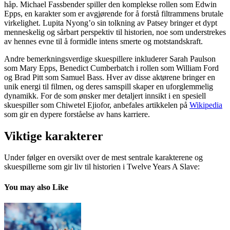
håp. Michael Fassbender spiller den komplekse rollen som Edwin
Epps, en karakter som er avgjørende for å forstå filtrammens brutale
virkelighet. Lupita Nyong’o sin tolkning av Patsey bringer et dypt
menneskelig og sårbart perspektiv til historien, noe som understrekes
av hennes evne til å formidle intens smerte og motstandskraft.
Andre bemerkningsverdige skuespillere inkluderer Sarah Paulson
som Mary Epps, Benedict Cumberbatch i rollen som William Ford
og Brad Pitt som Samuel Bass. Hver av disse aktørene bringer en
unik energi til filmen, og deres samspill skaper en uforglemmelig
dynamikk. For de som ønsker mer detaljert innsikt i en spesiell
skuespiller som Chiwetel Ejiofor, anbefales artikkelen på
Wikipedia
som gir en dypere forståelse av hans karriere.
Viktige karakterer
Under følger en oversikt over de mest sentrale karakterene og
skuespillerne som gir liv til historien i Twelve Years A Slave:
You may also Like