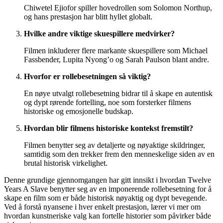
Chiwetel Ejiofor spiller hovedrollen som Solomon Northup,
og hans prestasjon har blitt hyllet globalt.
Hvilke andre viktige skuespillere medvirker?
Filmen inkluderer flere markante skuespillere som Michael
Fassbender, Lupita Nyong’o og Sarah Paulson blant andre.
Hvorfor er rollebesetningen så viktig?
En nøye utvalgt rollebesetning bidrar til å skape en autentisk
og dypt rørende fortelling, noe som forsterker filmens
historiske og emosjonelle budskap.
Hvordan blir filmens historiske kontekst fremstilt?
Filmen benytter seg av detaljerte og nøyaktige skildringer,
samtidig som den trekker frem den menneskelige siden av en
brutal historisk virkelighet.
Denne grundige gjennomgangen har gitt innsikt i hvordan Twelve
Years A Slave benytter seg av en imponerende rollebesetning for å
skape en film som er både historisk nøyaktig og dypt bevegende.
Ved å forstå nyansene i hver enkelt prestasjon, lærer vi mer om
hvordan kunstneriske valg kan fortelle historier som påvirker både