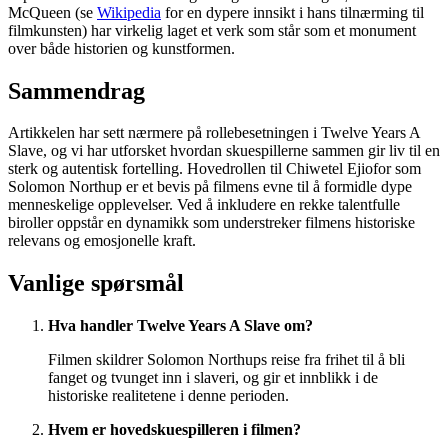
McQueen (se
Wikipedia
for en dypere innsikt i hans tilnærming til
filmkunsten) har virkelig laget et verk som står som et monument
over både historien og kunstformen.
Sammendrag
Artikkelen har sett nærmere på rollebesetningen i Twelve Years A
Slave, og vi har utforsket hvordan skuespillerne sammen gir liv til en
sterk og autentisk fortelling. Hovedrollen til Chiwetel Ejiofor som
Solomon Northup er et bevis på filmens evne til å formidle dype
menneskelige opplevelser. Ved å inkludere en rekke talentfulle
biroller oppstår en dynamikk som understreker filmens historiske
relevans og emosjonelle kraft.
Vanlige spørsmål
Hva handler Twelve Years A Slave om?
Filmen skildrer Solomon Northups reise fra frihet til å bli
fanget og tvunget inn i slaveri, og gir et innblikk i de
historiske realitetene i denne perioden.
Hvem er hovedskuespilleren i filmen?