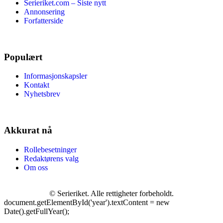
Serieriket.com – Siste nytt
Annonsering
Forfatterside
Populært
Informasjonskapsler
Kontakt
Nyhetsbrev
Akkurat nå
Rollebesetninger
Redaktørens valg
Om oss
©
Serieriket. Alle rettigheter forbeholdt.
document.getElementById('year').textContent = new
Date().getFullYear();