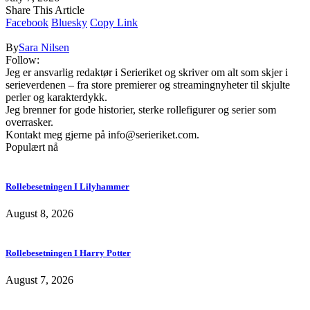
Share This Article
Facebook
Bluesky
Copy Link
By
Sara Nilsen
Follow:
Jeg er ansvarlig redaktør i Serieriket og skriver om alt som skjer i
serieverdenen – fra store premierer og streamingnyheter til skjulte
perler og karakterdykk.
Jeg brenner for gode historier, sterke rollefigurer og serier som
overrasker.
Kontakt meg gjerne på
info@serieriket.com
.
Populært nå
Rollebesetningen I Lilyhammer
August 8, 2026
Rollebesetningen I Harry Potter
August 7, 2026