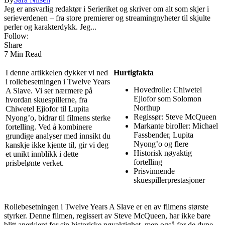
Jeg er ansvarlig redaktør i Serieriket og skriver om alt som skjer i
serieverdenen – fra store premierer og streamingnyheter til skjulte
perler og karakterdykk. Jeg...
Follow:
Share
7 Min Read
I denne artikkelen dykker vi ned
Hurtigfakta
i rollebesetningen i Twelve Years
Hovedrolle: Chiwetel
A Slave. Vi ser nærmere på
Ejiofor som Solomon
hvordan skuespillerne, fra
Northup
Chiwetel Ejiofor til Lupita
Regissør: Steve McQueen
Nyong’o, bidrar til filmens sterke
Markante biroller: Michael
fortelling. Ved å kombinere
Fassbender, Lupita
grundige analyser med innsikt du
Nyong’o og flere
kanskje ikke kjente til, gir vi deg
Historisk nøyaktig
et unikt innblikk i dette
fortelling
prisbelønte verket.
Prisvinnende
skuespillerprestasjoner
Rollebesetningen i Twelve Years A Slave er en av filmens største
styrker. Denne filmen, regissert av Steve McQueen, har ikke bare
blitt anerkjent for sin historiske nøyaktighet, men også for de dype,