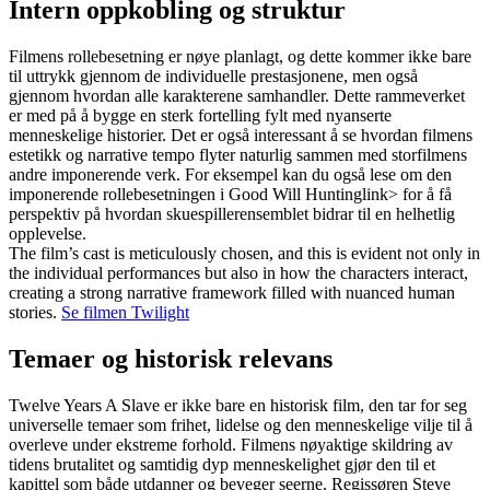
Intern oppkobling og struktur
Filmens rollebesetning er nøye planlagt, og dette kommer ikke bare
til uttrykk gjennom de individuelle prestasjonene, men også
gjennom hvordan alle karakterene samhandler. Dette rammeverket
er med på å bygge en sterk fortelling fylt med nyanserte
menneskelige historier. Det er også interessant å se hvordan filmens
estetikk og narrative tempo flyter naturlig sammen med storfilmens
andre imponerende verk. For eksempel kan du også lese om den
imponerende rollebesetningen i
Good Will Hunting
link> for å få
perspektiv på hvordan skuespillerensemblet bidrar til en helhetlig
opplevelse.
The film’s cast is meticulously chosen, and this is evident not only in
the individual performances but also in how the characters interact,
creating a strong narrative framework filled with nuanced human
stories.
Se filmen Twilight
Temaer og historisk relevans
Twelve Years A Slave er ikke bare en historisk film, den tar for seg
universelle temaer som frihet, lidelse og den menneskelige vilje til å
overleve under ekstreme forhold. Filmens nøyaktige skildring av
tidens brutalitet og samtidig dyp menneskelighet gjør den til et
kapittel som både utdanner og beveger seerne. Regissøren Steve