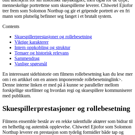
menneskelige portrettene som skuespillerne leverer. Chiwetel Ejiofor
trer frem som Solomon Northup og gir et gripende portrett av en fri
mann som plutselig befinner seg fanget i et brutalt system.
Contents
Skuespillerprestasjoner og rollebesetning
Viktige karakterer
Intern oppkobling og struktur
Temaer og historisk relevans
Sammendrag
Vanlige spørsmål
En interessant sidehistorie om filmens rollebesetning kan du lese mer
om i
en artikkel om en annen imponerende rollebesetning
link>.
Denne interne linken er med på å kunne se paralleller mellom
forskjellige storfilmer og hvordan regi og skuespillere kommuniserer
med publikum.
Skuespillerprestasjoner og rollebesetning
Filmens ensemble består av en rekke talentfulle aktører som bidrar til
en helhetlig og autentisk opplevelse. Chiwetel Ejiofor som Solomon
Northup leverer en prestasjon som tydelig formidler både tap og