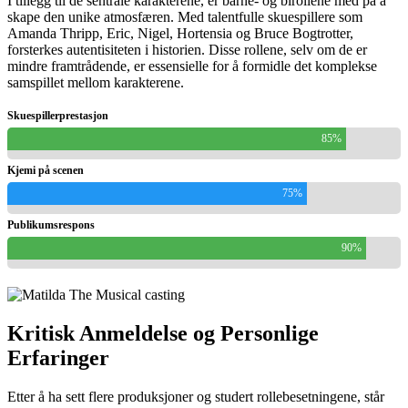
I tillegg til de sentrale karakterene, er barne- og birollene med på å
skape den unike atmosfæren. Med talentfulle skuespillere som
Amanda Thripp, Eric, Nigel, Hortensia og Bruce Bogtrotter,
forsterkes autentisiteten i historien. Disse rollene, selv om de er
mindre framtrådende, er essensielle for å formidle det komplekse
samspillet mellom karakterene.
Skuespillerprestasjon
85%
Kjemi på scenen
75%
Publikumsrespons
90%
Kritisk Anmeldelse og Personlige
Erfaringer
Etter å ha sett flere produksjoner og studert rollebesetningene, står