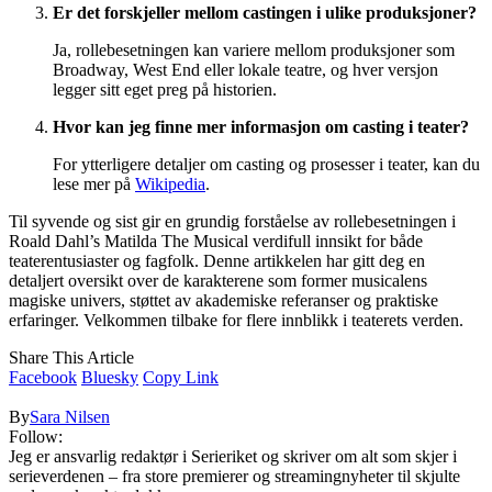
Er det forskjeller mellom castingen i ulike produksjoner?
Ja, rollebesetningen kan variere mellom produksjoner som
Broadway, West End eller lokale teatre, og hver versjon
legger sitt eget preg på historien.
Hvor kan jeg finne mer informasjon om casting i teater?
For ytterligere detaljer om casting og prosesser i teater, kan du
lese mer på
Wikipedia
.
Til syvende og sist gir en grundig forståelse av rollebesetningen i
Roald Dahl’s Matilda The Musical verdifull innsikt for både
teaterentusiaster og fagfolk. Denne artikkelen har gitt deg en
detaljert oversikt over de karakterene som former musicalens
magiske univers, støttet av akademiske referanser og praktiske
erfaringer. Velkommen tilbake for flere innblikk i teaterets verden.
Share This Article
Facebook
Bluesky
Copy Link
By
Sara Nilsen
Follow:
Jeg er ansvarlig redaktør i Serieriket og skriver om alt som skjer i
serieverdenen – fra store premierer og streamingnyheter til skjulte