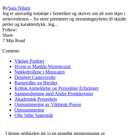
By
Sara Nilsen
Jeg er ansvarlig redaktør i Serieriket og skriver om alt som skjer i
serieverdenen – fra store premierer og streamingnyheter til skjulte
perler og karakterdykk. Jeg...
Follow:
Share
7 Min Read
Contents
Viktige Punkter
Hvem er Matilda Wormwood
Nøkkelrollene i Musicalen
Detaljert Castoversikt
Barneroller og Biroller
Kritisk Anmeldelse og Personlige Erfaringer
Sammenligning med Andre Produksjoner
Akademisk Perspektiv
Oppsummering av Viktigste Poeng
Oppsummering
Ofte Stilte Spørsmål
I denne artikkelen gir vi en grundig gjennomgang av