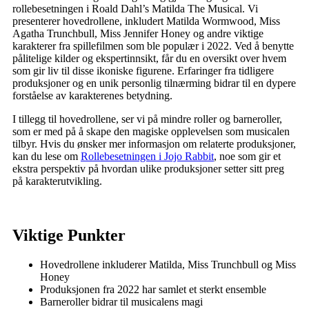
rollebesetningen i Roald Dahl’s Matilda The Musical. Vi
presenterer hovedrollene, inkludert Matilda Wormwood, Miss
Agatha Trunchbull, Miss Jennifer Honey og andre viktige
karakterer fra spillefilmen som ble populær i 2022. Ved å benytte
pålitelige kilder og ekspertinnsikt, får du en oversikt over hvem
som gir liv til disse ikoniske figurene. Erfaringer fra tidligere
produksjoner og en unik personlig tilnærming bidrar til en dypere
forståelse av karakterenes betydning.
I tillegg til hovedrollene, ser vi på mindre roller og barneroller,
som er med på å skape den magiske opplevelsen som musicalen
tilbyr. Hvis du ønsker mer informasjon om relaterte produksjoner,
kan du lese om
Rollebesetningen i Jojo Rabbit
, noe som gir et
ekstra perspektiv på hvordan ulike produksjoner setter sitt preg
på karakterutvikling.
Viktige Punkter
Hovedrollene inkluderer Matilda, Miss Trunchbull og Miss
Honey
Produksjonen fra 2022 har samlet et sterkt ensemble
Barneroller bidrar til musicalens magi