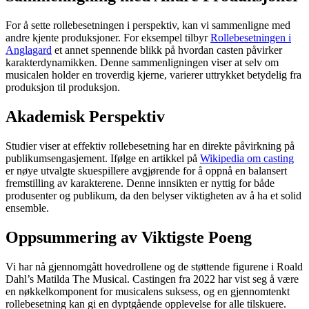
For å sette rollebesetningen i perspektiv, kan vi sammenligne med
andre kjente produksjoner. For eksempel tilbyr
Rollebesetningen i
Anglagard
et annet spennende blikk på hvordan casten påvirker
karakterdynamikken. Denne sammenligningen viser at selv om
musicalen holder en troverdig kjerne, varierer uttrykket betydelig fra
produksjon til produksjon.
Akademisk Perspektiv
Studier viser at effektiv rollebesetning har en direkte påvirkning på
publikumsengasjement. Ifølge en artikkel på
Wikipedia om casting
er nøye utvalgte skuespillere avgjørende for å oppnå en balansert
fremstilling av karakterene. Denne innsikten er nyttig for både
produsenter og publikum, da den belyser viktigheten av å ha et solid
ensemble.
Oppsummering av Viktigste Poeng
Vi har nå gjennomgått hovedrollene og de støttende figurene i Roald
Dahl’s Matilda The Musical. Castingen fra 2022 har vist seg å være
en nøkkelkomponent for musicalens suksess, og en gjennomtenkt
rollebesetning kan gi en dyptgående opplevelse for alle tilskuere.