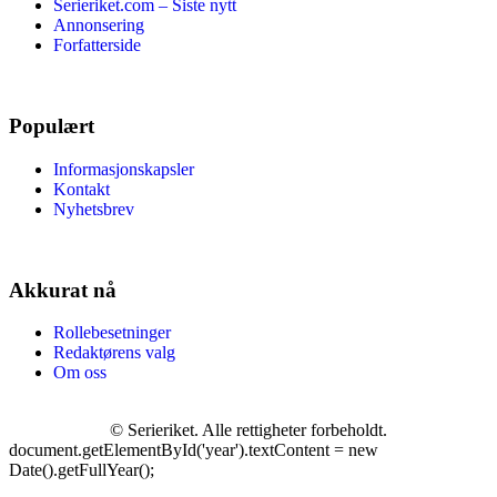
Serieriket.com – Siste nytt
Annonsering
Forfatterside
Populært
Informasjonskapsler
Kontakt
Nyhetsbrev
Akkurat nå
Rollebesetninger
Redaktørens valg
Om oss
©
Serieriket. Alle rettigheter forbeholdt.
document.getElementById('year').textContent = new
Date().getFullYear();