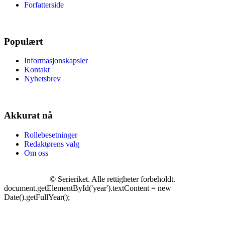
Forfatterside
Populært
Informasjonskapsler
Kontakt
Nyhetsbrev
Akkurat nå
Rollebesetninger
Redaktørens valg
Om oss
©
Serieriket. Alle rettigheter forbeholdt.
document.getElementById('year').textContent = new
Date().getFullYear();