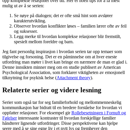
opp komplekse relasjoner over tid. Her er noen tips for å få mest
mulig ut av å se serien:
Se nøye på dialogen; det er ofte små hint som avslører
karakterutvikling.
Observer hvordan konflikter løses – familien lærer ofte av feil
og suksesser.
Legg merke til hvordan komplekse relasjoner blir fremstilt,
spesielt mellom foreldre og barn.
Jeg fant personlig inspirasjon i hvordan serien tar opp temaer som
tilgivelse og forsoning. Det er en påminnelse om at hver eneste
utfordring man møter i livet kan bringe en nærmere de man er glad i.
Denne innsikten minner meg om en studie publisert av American
Psychological Association, som forklarer viktigheten av emosjonell
tilknytning for psykisk helse (
Attachment theory
).
Relaterte serier og videre lesning
Serier som også tar for seg familieforhold og mellommenneskelig
kommunikasjon har bidratt til en bredere forståelse for hvordan vi
oppfatter relasjoner. For eksempel gir
Rollebesetningen i Fornuft og
Følelser
interessante kontraster til hvordan forskjellige familier
håndterer lignende utfordringer. Disse perspektivene kan hjelpe
seere med å se sine egne liv i et nytt lys og fremhever den