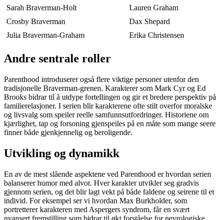
Sarah Braverman-Holt
Lauren Graham
Crosby Braverman
Dax Shepard
Julia Braverman-Graham
Erika Christensen
Andre sentrale roller
Parenthood introduserer også flere viktige personer utenfor den
tradisjonelle Braverman-grenen. Karakterer som Mark Cyr og Ed
Brooks bidrar til å utdype fortellingen og gir et bredere perspektiv på
familierelasjoner. I serien blir karakterene ofte stilt overfor moralske
og livsvalg som speiler reelle samfunnsutfordringer. Historiene om
kjærlighet, tap og forsoning gjenspeiles på en måte som mange seere
finner både gjenkjennelig og beroligende.
Utvikling og dynamikk
En av de mest slående aspektene ved Parenthood er hvordan serien
balanserer humor med alvor. Hver karakter utvikler seg gradvis
gjennom serien, og det blir lagt vekt på både faldene og seirene til et
individ. For eksempel ser vi hvordan Max Burkholder, som
portretterer karakteren med Aspergers syndrom, får en svært
nyansert fremstilling som bidrar til økt forståelse for nevrologiske