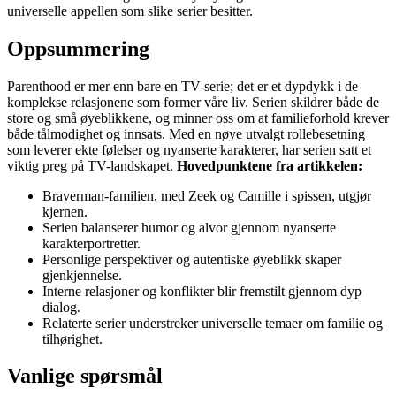
universelle appellen som slike serier besitter.
Oppsummering
Parenthood er mer enn bare en TV-serie; det er et dypdykk i de
komplekse relasjonene som former våre liv. Serien skildrer både de
store og små øyeblikkene, og minner oss om at familieforhold krever
både tålmodighet og innsats. Med en nøye utvalgt rollebesetning
som leverer ekte følelser og nyanserte karakterer, har serien satt et
viktig preg på TV-landskapet.
Hovedpunktene fra artikkelen:
Braverman-familien, med Zeek og Camille i spissen, utgjør
kjernen.
Serien balanserer humor og alvor gjennom nyanserte
karakterportretter.
Personlige perspektiver og autentiske øyeblikk skaper
gjenkjennelse.
Interne relasjoner og konflikter blir fremstilt gjennom dyp
dialog.
Relaterte serier understreker universelle temaer om familie og
tilhørighet.
Vanlige spørsmål