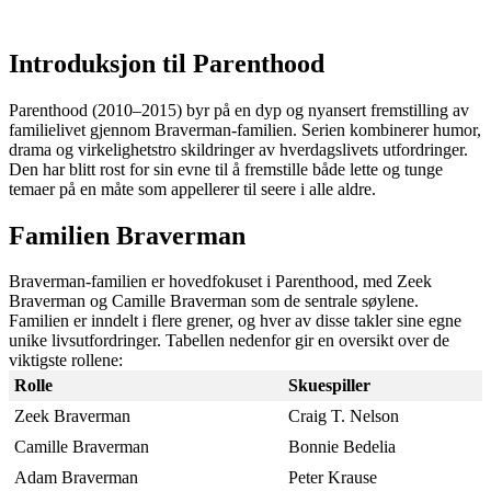
Introduksjon til Parenthood
Parenthood (2010–2015) byr på en dyp og nyansert fremstilling av
familielivet gjennom Braverman-familien. Serien kombinerer humor,
drama og virkelighetstro skildringer av hverdagslivets utfordringer.
Den har blitt rost for sin evne til å fremstille både lette og tunge
temaer på en måte som appellerer til seere i alle aldre.
Familien Braverman
Braverman-familien er hovedfokuset i Parenthood, med Zeek
Braverman og Camille Braverman som de sentrale søylene.
Familien er inndelt i flere grener, og hver av disse takler sine egne
unike livsutfordringer. Tabellen nedenfor gir en oversikt over de
viktigste rollene:
Rolle
Skuespiller
Zeek Braverman
Craig T. Nelson
Camille Braverman
Bonnie Bedelia
Adam Braverman
Peter Krause