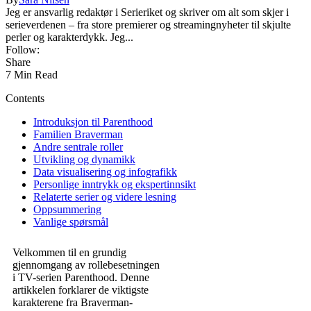
Jeg er ansvarlig redaktør i Serieriket og skriver om alt som skjer i
serieverdenen – fra store premierer og streamingnyheter til skjulte
perler og karakterdykk. Jeg...
Follow:
Share
7 Min Read
Contents
Introduksjon til Parenthood
Familien Braverman
Andre sentrale roller
Utvikling og dynamikk
Data visualisering og infografikk
Personlige inntrykk og ekspertinnsikt
Relaterte serier og videre lesning
Oppsummering
Vanlige spørsmål
Velkommen til en grundig
gjennomgang av rollebesetningen
i TV-serien Parenthood. Denne
artikkelen forklarer de viktigste
karakterene fra Braverman-