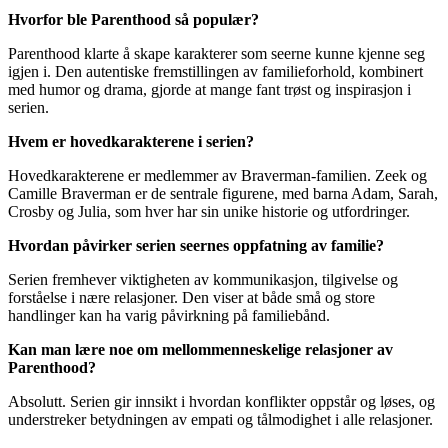
Hvorfor ble Parenthood så populær?
Parenthood klarte å skape karakterer som seerne kunne kjenne seg
igjen i. Den autentiske fremstillingen av familieforhold, kombinert
med humor og drama, gjorde at mange fant trøst og inspirasjon i
serien.
Hvem er hovedkarakterene i serien?
Hovedkarakterene er medlemmer av Braverman-familien. Zeek og
Camille Braverman er de sentrale figurene, med barna Adam, Sarah,
Crosby og Julia, som hver har sin unike historie og utfordringer.
Hvordan påvirker serien seernes oppfatning av familie?
Serien fremhever viktigheten av kommunikasjon, tilgivelse og
forståelse i nære relasjoner. Den viser at både små og store
handlinger kan ha varig påvirkning på familiebånd.
Kan man lære noe om mellommenneskelige relasjoner av
Parenthood?
Absolutt. Serien gir innsikt i hvordan konflikter oppstår og løses, og
understreker betydningen av empati og tålmodighet i alle relasjoner.