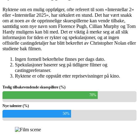
Ryktene om en mulig oppfølger, ofte referert til som «Interstellar 2»
eller «Interstellar 2025», har sirkulert en stund. Det har vært snakk
om at noen av de opprinnelige skuespillerne kan vende tilbake,
samtidig som nye navn som Florence Pugh, Cillian Murphy og Tom
Hardy muligens kan bli med. Det er viktig å merke seg at all slik
informasjon for tiden er rykter og spekulasjoner, og at ingen
offisielle castingdetaljer har blitt bekreftet av Christopher Nolan eller
studiene bak filmen.
Ingen formell bekreftelse finnes per dags dato.
Spekulasjoner baserer seg på tidligere filmer og
castingpreferanser.
Ryktene er ofte oppstått etter reprisevisninger på kino.
Trolig tilbakevendende skuespillere (%)
70%
Nye talenter (%)
50%