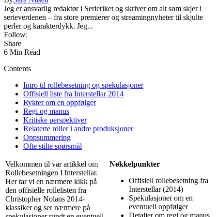
Jeg er ansvarlig redaktør i Serieriket og skriver om alt som skjer i
serieverdenen – fra store premierer og streamingnyheter til skjulte
perler og karakterdykk. Jeg...
Follow:
Share
6 Min Read
Contents
Intro til rollebesetning og spekulasjoner
Offisiell liste fra Interstellar 2014
Rykter om en oppfølger
Regi og manus
Kritiske perspektiver
Relaterte roller i andre produksjoner
Oppsummering
Ofte stilte spørsmål
Velkommen til vår artikkel om
Nøkkelpunkter
Rollebesetningen I Interstellar.
Offisiell rollebesetning fra
Her tar vi en nærmere kikk på
Interstellar (2014)
den offisielle rollelisten fra
Spekulasjoner om en
Christopher Nolans 2014-
eventuell oppfølger
klassiker og ser nærmere på
Detaljer om regi og manus
spekulasjoner rundt en eventuell