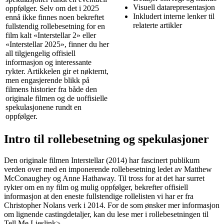
Visuell datarepresentasjon
oppfølger. Selv om det i 2025
Inkludert interne lenker til
ennå ikke finnes noen bekreftet
relaterte artikler
fullstendig rollebesetning for en
film kalt «Interstellar 2» eller
«Interstellar 2025», finner du her
all tilgjengelig offisiell
informasjon og interessante
rykter. Artikkelen gir et nøkternt,
men engasjerende blikk på
filmens historier fra både den
originale filmen og de uoffisielle
spekulasjonene rundt en
oppfølger.
Intro til rollebesetning og spekulasjoner
Den originale filmen Interstellar (2014) har fascinert publikum
verden over med en imponerende rollebesetning ledet av Matthew
McConaughey og Anne Hathaway. Til tross for at det har surret
rykter om en ny film og mulig oppfølger, bekrefter offisiell
informasjon at den eneste fullstendige rollelisten vi har er fra
Christopher Nolans verk i 2014. For de som ønsker mer informasjon
om lignende castingdetaljer, kan du lese mer i
rollebesetningen til
Tell Me Lies
link>.