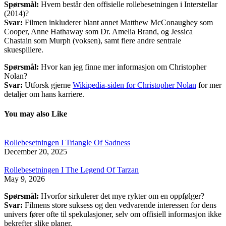
Spørsmål:
Hvem består den offisielle rollebesetningen i Interstellar
(2014)?
Svar:
Filmen inkluderer blant annet Matthew McConaughey som
Cooper, Anne Hathaway som Dr. Amelia Brand, og Jessica
Chastain som Murph (voksen), samt flere andre sentrale
skuespillere.
Spørsmål:
Hvor kan jeg finne mer informasjon om Christopher
Nolan?
Svar:
Utforsk gjerne
Wikipedia-siden for Christopher Nolan
for mer
detaljer om hans karriere.
You may also Like
Rollebesetningen I Triangle Of Sadness
December 20, 2025
Rollebesetningen I The Legend Of Tarzan
May 9, 2026
Spørsmål:
Hvorfor sirkulerer det mye rykter om en oppfølger?
Svar:
Filmens store suksess og den vedvarende interessen for dens
univers fører ofte til spekulasjoner, selv om offisiell informasjon ikke
bekrefter slike planer.