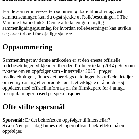
For de som er interesserte i sammenlignbare filmroller og cast-
sammensetninger, kan du også sjekke ut
Rollebesetningen I The
Vampire Diaries
link>. Denne artikkelen gir et nyttig
sammenligningsgrunnlag for hvordan rollebesetninger kan utvikle
seg over tid og i forskjellige sjangre.
Oppsummering
Sammendraget av denne artikkelen er at den eneste offisielle
rollebesetningen vi kjenner til er den fra Interstellar (2014). Selv om
ryktene om en oppfølger som «Interstellar 2025» preger
mediedekningen, finnes det per dags dato ingen bekreftede detaljer
om en ny casting eller produksjon. Det viktigste er å holde seg
oppdatert med offisiell informasjon fra filmskapere for å unngå
misoppfatninger basert på spekulasjoner.
Ofte stilte spørsmål
Spørsmål:
Er det bekreftet en oppfølger til Interstellar?
Svar:
Nei, per i dag finnes det ingen offisiell bekreftelse på en
oppfølger.