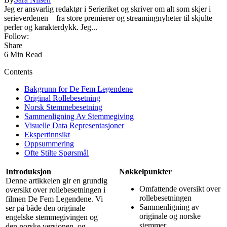
Jeg er ansvarlig redaktør i Serieriket og skriver om alt som skjer i
serieverdenen – fra store premierer og streamingnyheter til skjulte
perler og karakterdykk. Jeg...
Follow:
Share
6 Min Read
Contents
Bakgrunn for De Fem Legendene
Original Rollebesetning
Norsk Stemmebesetning
Sammenligning Av Stemmegiving
Visuelle Data Representasjoner
Ekspertinnsikt
Oppsummering
Ofte Stilte Spørsmål
Introduksjon
Nøkkelpunkter
Denne artikkelen gir en grundig
Omfattende oversikt over
oversikt over rollebesetningen i
rollebesetningen
filmen De Fem Legendene. Vi
Sammenligning av
ser på både den originale
originale og norske
engelske stemmegivingen og
stemmer
den norske versjonen, og