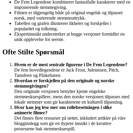
De Fem Legendene kombinerer fantasifulle karakterer med en
imponerende stemmegiving.
Filmen er tilgjengelig både på original engelsk og tilpasset
norsk, med varierende stemmeuttrykk.
Tabellen og grafen illustrerer likheter og forskjeller i
popularitet og tolkning.
Ekspertinnsikt understreker at begge versjoner formidler en
unik opplevelse for seerne.
Ofte Stilte Spørsmål
Hvem er de mest sentrale figurene i De Fem Legendene?
De fem hovedlegendene er Jack Frost, Julenissen, Pitch,
Tannfeen og Påskeharen.
Hvordan er forskjellen på den originale og norske
stemmegivingen?
Den originale versjonen benytter kjente engelske
stemmeskuespillere, mens den norske versjonen tilpasses med
lokale stemmer som gir karakterene en kulturell tilpasning.
Hvor kan jeg lese mer om rollebesetningen i slike
animerte filmer?
Det finnes flere ressurser på nettet, inkludert artikler på våre
blogginnlegg som gir en dypere innsikt i de kreative
prosessene bak stemmeskuespill.