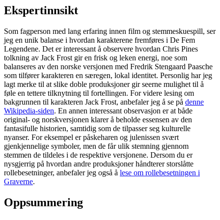
Ekspertinnsikt
Som fagperson med lang erfaring innen film og stemmeskuespill, ser
jeg en unik balanse i hvordan karakterene fremføres i De Fem
Legendene. Det er interessant å observere hvordan Chris Pines
tolkning av Jack Frost gir en frisk og leken energi, noe som
balanseres av den norske versjonen med Fredrik Stengaard Paasche
som tilfører karakteren en særegen, lokal identitet. Personlig har jeg
lagt merke til at slike doble produksjoner gir seerne mulighet til å
føle en tettere tilknytning til fortellingen. For videre lesing om
bakgrunnen til karakteren Jack Frost, anbefaler jeg å se på
denne
Wikipedia-siden
. En annen interessant observasjon er at både
original- og norskversjonen klarer å beholde essensen av den
fantasifulle historien, samtidig som de tilpasser seg kulturelle
nyanser. For eksempel er påskeharen og julenissen svært
gjenkjennelige symboler, men de får ulik stemning gjennom
stemmen de tildeles i de respektive versjonene. Dersom du er
nysgjerrig på hvordan andre produksjoner håndterer storslåtte
rollebesetninger, anbefaler jeg også å
lese om rollebesetningen i
Graverne
.
Oppsummering