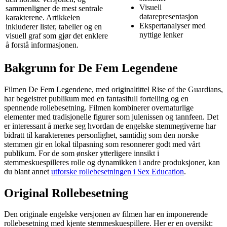
Visuell
sammenligner de mest sentrale
datarepresentasjon
karakterene. Artikkelen
Ekspertanalyser med
inkluderer lister, tabeller og en
nyttige lenker
visuell graf som gjør det enklere
å forstå informasjonen.
Bakgrunn for De Fem Legendene
Filmen De Fem Legendene, med originaltittel Rise of the Guardians,
har begeistret publikum med en fantasifull fortelling og en
spennende rollebesetning. Filmen kombinerer overnaturlige
elementer med tradisjonelle figurer som julenissen og tannfeen. Det
er interessant å merke seg hvordan de engelske stemmegiverne har
bidratt til karakterenes personlighet, samtidig som den norske
stemmen gir en lokal tilpasning som resonnerer godt med vårt
publikum. For de som ønsker ytterligere innsikt i
stemmeskuespilleres rolle og dynamikken i andre produksjoner, kan
du blant annet
utforske rollebesetningen i Sex Education
.
Original Rollebesetning
Den originale engelske versjonen av filmen har en imponerende
rollebesetning med kjente stemmeskuespillere. Her er en oversikt: