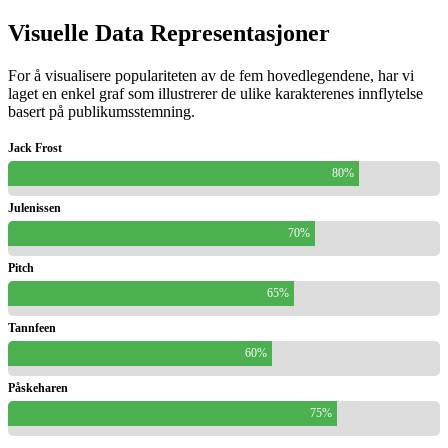
Visuelle Data Representasjoner
For å visualisere populariteten av de fem hovedlegendene, har vi
laget en enkel graf som illustrerer de ulike karakterenes innflytelse
basert på publikumsstemning.
Jack Frost
80%
Julenissen
70%
Pitch
65%
Tannfeen
60%
Påskeharen
75%