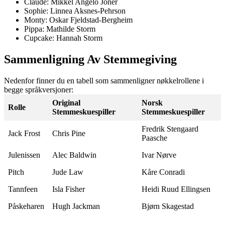
Claude: Mikkel Angelo Joner
Sophie: Linnea Aksnes-Pehrson
Monty: Oskar Fjeldstad-Bergheim
Pippa: Mathilde Storm
Cupcake: Hannah Storm
Sammenligning Av Stemmegiving
Nedenfor finner du en tabell som sammenligner nøkkelrollene i
begge språkversjoner:
Original
Norsk
Rolle
Stemmeskuespiller
Stemmeskuespiller
Fredrik Stengaard
Jack Frost
Chris Pine
Paasche
Julenissen
Alec Baldwin
Ivar Nørve
Pitch
Jude Law
Kåre Conradi
Tannfeen
Isla Fisher
Heidi Ruud Ellingsen
Påskeharen
Hugh Jackman
Bjørn Skagestad