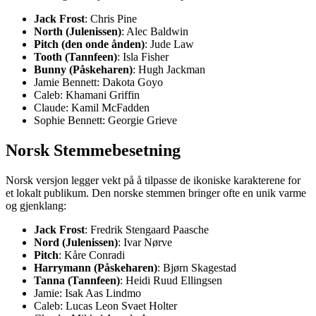
Jack Frost
: Chris Pine
North (Julenissen)
: Alec Baldwin
Pitch (den onde ånden)
: Jude Law
Tooth (Tannfeen)
: Isla Fisher
Bunny (Påskeharen)
: Hugh Jackman
Jamie Bennett: Dakota Goyo
Caleb: Khamani Griffin
Claude: Kamil McFadden
Sophie Bennett: Georgie Grieve
Norsk Stemmebesetning
Norsk versjon legger vekt på å tilpasse de ikoniske karakterene for
et lokalt publikum. Den norske stemmen bringer ofte en unik varme
og gjenklang:
Jack Frost
: Fredrik Stengaard Paasche
Nord (Julenissen)
: Ivar Nørve
Pitch
: Kåre Conradi
Harrymann (Påskeharen)
: Bjørn Skagestad
Tanna (Tannfeen)
: Heidi Ruud Ellingsen
Jamie: Isak Aas Lindmo
Caleb: Lucas Leon Svaet Holter