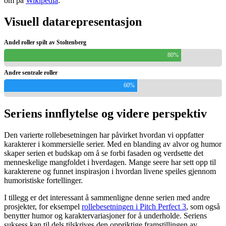
om på
Wikipedia
.
Visuell datarepresentasjon
Andel roller spilt av Stoltenberg
80%
Andre sentrale roller
60%
Seriens innflytelse og videre perspektiv
Den varierte rollebesetningen har påvirket hvordan vi oppfatter
karakterer i kommersielle serier. Med en blanding av alvor og humor
skaper serien et budskap om å se forbi fasaden og verdsette det
menneskelige mangfoldet i hverdagen. Mange seere har sett opp til
karakterene og funnet inspirasjon i hvordan livene speiles gjennom
humoristiske fortellinger.
I tillegg er det interessant å sammenligne denne serien med andre
prosjekter, for eksempel
rollebesetningen i Pitch Perfect 3
, som også
benytter humor og karaktervariasjoner for å underholde. Seriens
suksess kan til dels tilskrives den oppriktige framstillingen av