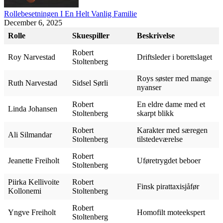
Rollebesetningen I En Helt Vanlig Familie
December 6, 2025
Rolle
Skuespiller
Beskrivelse
Robert
Roy Narvestad
Driftsleder i borettslaget
Stoltenberg
Roys søster med mange
Ruth Narvestad
Sidsel Sørli
nyanser
Robert
En eldre dame med et
Linda Johansen
Stoltenberg
skarpt blikk
Robert
Karakter med særegen
Ali Silmandar
Stoltenberg
tilstedeværelse
Robert
Jeanette Freiholt
Uføretrygdet beboer
Stoltenberg
Piirka Kellivoite
Robert
Finsk pirattaxisjåfør
Kollonemi
Stoltenberg
Robert
Yngve Freiholt
Homofilt moteekspert
Stoltenberg