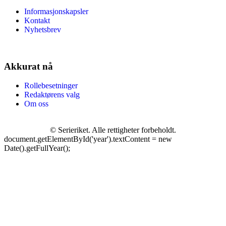
Informasjonskapsler
Kontakt
Nyhetsbrev
Akkurat nå
Rollebesetninger
Redaktørens valg
Om oss
©
Serieriket. Alle rettigheter forbeholdt.
document.getElementById('year').textContent = new
Date().getFullYear();