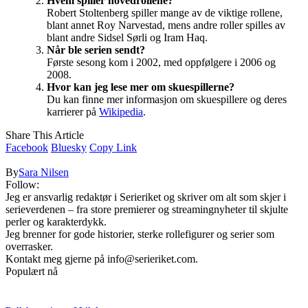
Hvem spiller hovedrollene?
Robert Stoltenberg spiller mange av de viktige rollene,
blant annet Roy Narvestad, mens andre roller spilles av
blant andre Sidsel Sørli og Iram Haq.
Når ble serien sendt?
Første sesong kom i 2002, med oppfølgere i 2006 og
2008.
Hvor kan jeg lese mer om skuespillerne?
Du kan finne mer informasjon om skuespillere og deres
karrierer på
Wikipedia
.
Share This Article
Facebook
Bluesky
Copy Link
By
Sara Nilsen
Follow:
Jeg er ansvarlig redaktør i Serieriket og skriver om alt som skjer i
serieverdenen – fra store premierer og streamingnyheter til skjulte
perler og karakterdykk.
Jeg brenner for gode historier, sterke rollefigurer og serier som
overrasker.
Kontakt meg gjerne på
info@serieriket.com
.
Populært nå