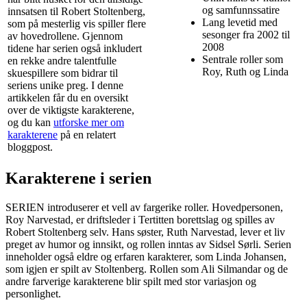
og samfunnssatire
innsatsen til Robert Stoltenberg,
Lang levetid med
som på mesterlig vis spiller flere
sesonger fra 2002 til
av hovedrollene. Gjennom
2008
tidene har serien også inkludert
Sentrale roller som
en rekke andre talentfulle
Roy, Ruth og Linda
skuespillere som bidrar til
seriens unike preg. I denne
artikkelen får du en oversikt
over de viktigste karakterene,
og du kan
utforske mer om
karakterene
på en relatert
bloggpost.
Karakterene i serien
SERIEN introduserer et vell av fargerike roller. Hovedpersonen,
Roy Narvestad, er driftsleder i Tertitten borettslag og spilles av
Robert Stoltenberg selv. Hans søster, Ruth Narvestad, lever et liv
preget av humor og innsikt, og rollen inntas av Sidsel Sørli. Serien
inneholder også eldre og erfaren karakterer, som Linda Johansen,
som igjen er spilt av Stoltenberg. Rollen som Ali Silmandar og de
andre farverige karakterene blir spilt med stor variasjon og
personlighet.