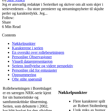
Jeg er ansvarlig redaktør i Serieriket og skriver om alt som skjer i
serieverdenen – fra store premierer og streamingnyheter til skjulte
perler og karakterdykk. Jeg...
Follow:
Share
6 Min Read
Contents
Nøkkelpunkter
Karakterene i serien
En oversikt over rollebesetningen
Personlige Observasjoner
Visuell datarepresentasjon
Seriens innflytelse og videre perspektiv
Personlige råd for entusiaster
Oppsummering
Ofte stilte spørsmål
Rollebesetningen i Borettslaget
Nøkkelpunkter
er en særegen NRK-serie kjent
for sin humoristiske og
Flere karakterer spilt
samfunnskritiske tilnærming.
av Robert Stoltenberg
Serien, som debuterte i 2002,
Unik miks av humor
har blitt husket for den allsidige