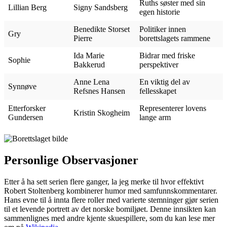
Ruths søster med sin
Lillian Berg
Signy Sandsberg
egen historie
Benedikte Storset
Politiker innen
Gry
Pierre
borettslagets rammene
Ida Marie
Bidrar med friske
Sophie
Bakkerud
perspektiver
Anne Lena
En viktig del av
Synnøve
Refsnes Hansen
fellesskapet
Etterforsker
Representerer lovens
Kristin Skogheim
Gundersen
lange arm
Personlige Observasjoner
Etter å ha sett serien flere ganger, la jeg merke til hvor effektivt
Robert Stoltenberg kombinerer humor med samfunnskommentarer.
Hans evne til å innta flere roller med varierte stemninger gjør serien
til et levende portrett av det norske bomiljøet. Denne innsikten kan
sammenlignes med andre kjente skuespillere, som du kan lese mer