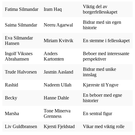
Viktig del av
Fatima Silmandar
Iram Haq
borgerfellesskapet
Bidrar med sin egen
Saima Silmandar
Neeru Agarwal
historie
Eva Silmandar
Miriam Kvitvik
En stemme i fellesskapet
Hansen
Ingolf Viksnes
Anders
Beboer med interessante
Abrahamsen
Kartomten
perspektiver
Bidrar med unike
Trude Halvorsen
Jasmin Aasland
innslag
Rashid
Nadeem Ullah
Kjæreste til Yngve
En beboer med egne
Becky
Hanne Dahle
historier
Tone Minerva
Marsha
En sentral figur
Grenness
Liv Guldbransen
Kjersti Fjeldstad
Vikar med viktig rolle